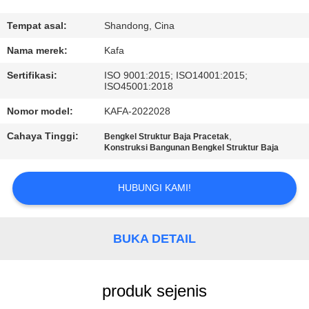
TUR
Tempat asal:
Shandong, Cina
PABRIK
Nama merek:
Kafa
Sertifikasi:
ISO 9001:2015; ISO14001:2015;
ISO45001:2018
KONTROL
KUALITAS
Nomor model:
KAFA-2022028
Cahaya Tinggi:
,
Bengkel Struktur Baja Pracetak
Konstruksi Bangunan Bengkel Struktur Baja
HUBUNGI
KAMI
HUBUNGI KAMI!
BERITA
BUKA DETAIL
KASUS-
KASUS
produk sejenis