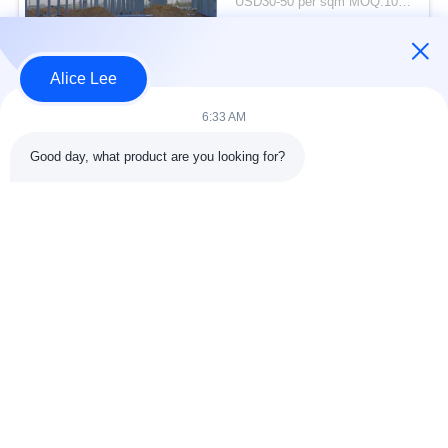
USD30-50 per sqm MOQ:1000 meter persegi
Galvanis
KONTAK
Alice Lee
Bad Request
Semua
6:33 AM
Good day, what product are you looking for?
konstruksi struktur
Struktur baja
baja
lokakarya
Arsitektur Baja
Struktur baja gudang
Struktural
Jasa Fabrikasi Baja
Baja struktural balok
Galvanized Steel
Gedung Showroom
Purlins
Mobil