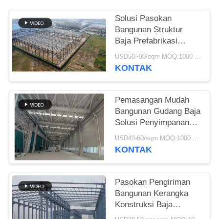
SITEMAP
Solusi Pasokan
Bangunan Struktur
Baja Prefabrikasi
KEBIJAKAN
Untuk Industri
USD50~90/sqm MOQ:1000 meter persegi
PRIVASI
KONTAK
Pemasangan Mudah
Bangunan Gudang Baja
Solusi Penyimpanan
Ramah Lingkungan
USD40-60/sqm MOQ:1000 meter persegi
KONTAK
Pasokan Pengiriman
Bangunan Kerangka
Konstruksi Baja
Prefabrikasi Kustom