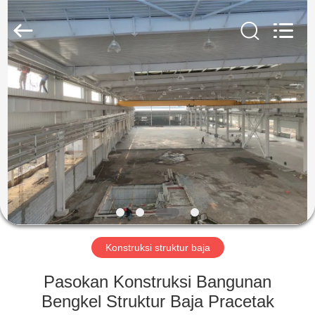
Qingdao
KaFa
Fabrication
Co.,
Ltd..
All
Rights
Reserved.
RUMAH
PRODUK
VIDEO
PERTUNJUKAN
VR
Konstruksi struktur baja
TENTANG
Pasokan Konstruksi Bangunan
KAMI
Bengkel Struktur Baja Pracetak