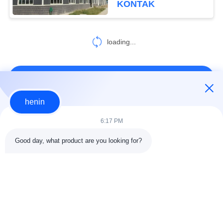
KONTAK
loading...
HUBUNGI KAMI!
henin
Bad Request
Semua
6:17 PM
Good day, what product are you looking for?
konstruksi struktur
Struktur baja
baja
lokakarya
Arsitektur Baja
Struktur baja gudang
Struktural