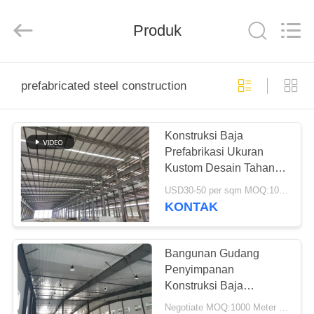
Qingdao
KaFa
Fabrication
Co.,
Produk
Ltd..
All
Rights
Reserved.
RUMAH
prefabricated steel construction
PRODUK
Konstruksi Baja
Prefabrikasi Ukuran
VIDEO
Kustom Desain Tahan
Angin Tinggi
USD30-50 per sqm MOQ:1000 meter persegi
PERTUNJUKAN
KONTAK
VR
Bangunan Gudang
TENTANG
Penyimpanan
Konstruksi Baja
KAMI
Pracetak Tahan Api
Negotiate MOQ:1000 Meter persegi