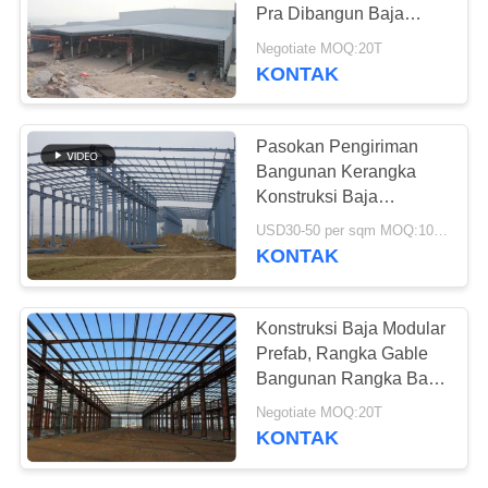
Pra Dibangun Baja
SITEMAP
Diproduksi Lokakarya
Negotiate MOQ:20T
KONTAK
KEBIJAKAN
PRIVASI
Pasokan Pengiriman
Bangunan Kerangka
Konstruksi Baja
Prefabrikasi Kustom
USD30-50 per sqm MOQ:1000 meter persegi
Galvanis
KONTAK
Konstruksi Baja Modular
Prefab, Rangka Gable
Bangunan Rangka Baja
Ringan
Negotiate MOQ:20T
KONTAK