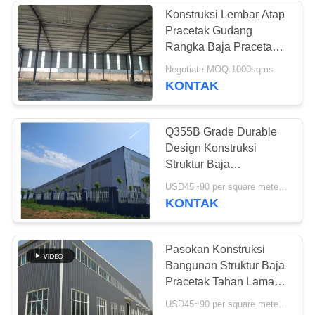
Konstruksi Lembar Atap
Pracetak Gudang
Rangka Baja Pracetak
di Filipina
Negotiate MOQ:1000sqms
KONTAK
Q355B Grade Durable
Design Konstruksi
Struktur Baja
Prefabrikasi Tampilan
USD45~90 per square meter MOQ:1000 meter persegi
Bagus
KONTAK
Pasokan Konstruksi
Bangunan Struktur Baja
Pracetak Tahan Lama
Bentang Panjang
USD45~90 per square meter MOQ:1000 meter persegi