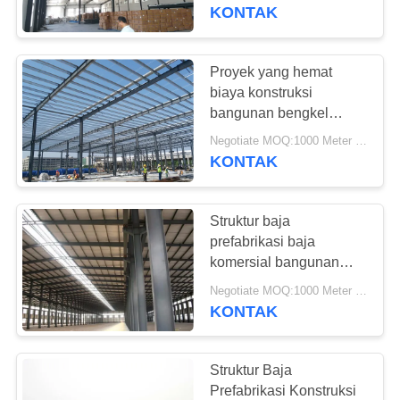
dengan Kekuatan Tinggi
KONTAK
TUR
PABRIK
Proyek yang hemat
biaya konstruksi
KONTROL
bangunan bengkel
struktur rangka baja
KUALITAS
Negotiate MOQ:1000 Meter persegi
prefabrikasi
KONTAK
HUBUNGI
Struktur baja
KAMI
prefabrikasi baja
komersial bangunan
gudang logam murah
BERITA
Negotiate MOQ:1000 Meter persegi
gudang konstruksi
KONTAK
KASUS-
KASUS
Struktur Baja
Prefabrikasi Konstruksi