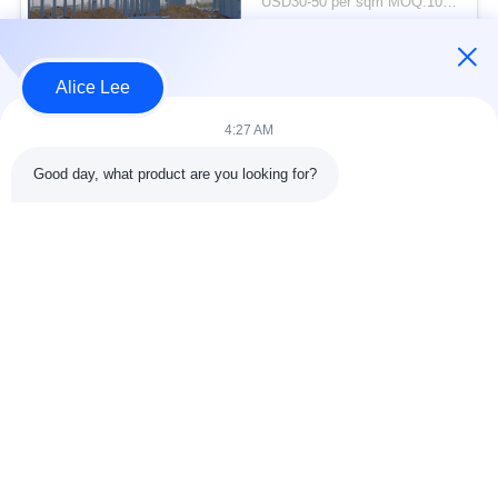
USD30-50 per sqm MOQ:1000 meter persegi
Galvanis
KONTAK
Alice Lee
Bad Request
Semua
4:27 AM
Good day, what product are you looking for?
konstruksi struktur
Struktur baja
baja
lokakarya
Arsitektur Baja
Struktur baja gudang
Struktural
Jasa Fabrikasi Baja
Baja struktural balok
Galvanized Steel
Gedung Showroom
Purlins
Mobil