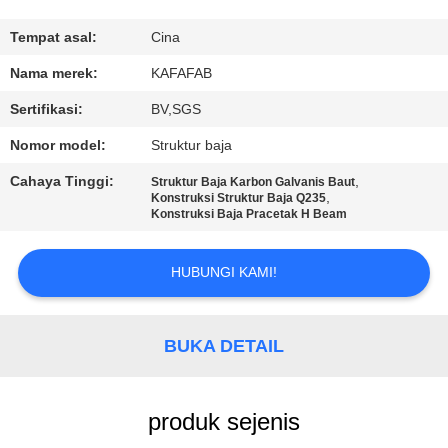
TUR
Tempat asal:
Cina
PABRIK
Nama merek:
KAFAFAB
Sertifikasi:
BV,SGS
KONTROL
Nomor model:
Struktur baja
KUALITAS
Cahaya Tinggi:
,
Struktur Baja Karbon Galvanis Baut
,
Konstruksi Struktur Baja Q235
Konstruksi Baja Pracetak H Beam
HUBUNGI
KAMI
HUBUNGI KAMI!
BERITA
BUKA DETAIL
KASUS-
KASUS
produk sejenis