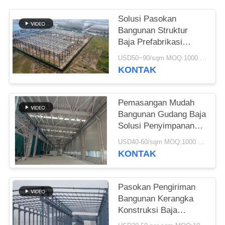
SITEMAP
Solusi Pasokan
Bangunan Struktur
Baja Prefabrikasi
KEBIJAKAN
Untuk Industri
USD50~90/sqm MOQ:1000 meter persegi
PRIVASI
KONTAK
Pemasangan Mudah
Bangunan Gudang Baja
Solusi Penyimpanan
Ramah Lingkungan
USD40-60/sqm MOQ:1000 meter persegi
KONTAK
Pasokan Pengiriman
Bangunan Kerangka
Konstruksi Baja
Prefabrikasi Kustom