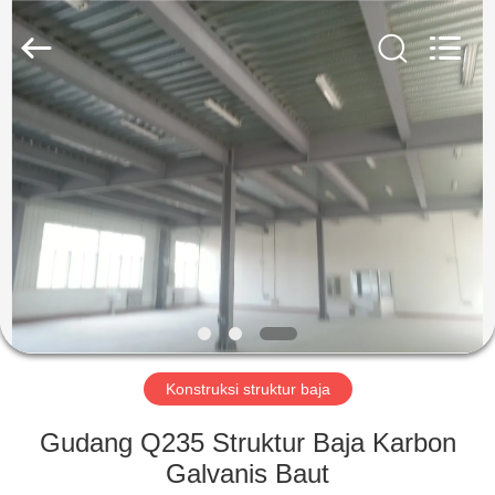
Qingdao
KaFa
Fabrication
Co.,
Ltd..
All
Rights
Reserved.
RUMAH
PRODUK
VIDEO
PERTUNJUKAN
VR
Konstruksi struktur baja
TENTANG
Gudang Q235 Struktur Baja Karbon
KAMI
Galvanis Baut