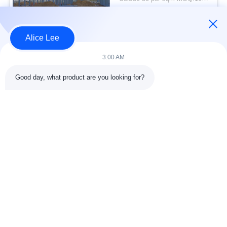
Galvanis
KONTAK
Alice Lee
Bad Request
Semua
3:00 AM
Good day, what product are you looking for?
konstruksi struktur
Struktur baja
baja
lokakarya
Arsitektur Baja
Struktur baja gudang
Struktural
Jasa Fabrikasi Baja
Baja struktural balok
Galvanized Steel
Gedung Showroom
Purlins
Mobil