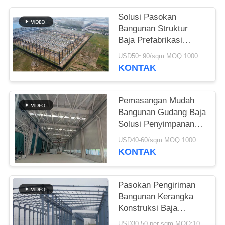
SITEMAP
Solusi Pasokan
Bangunan Struktur
Baja Prefabrikasi
KEBIJAKAN
Untuk Industri
USD50~90/sqm MOQ:1000 meter persegi
PRIVASI
KONTAK
Pemasangan Mudah
Bangunan Gudang Baja
Solusi Penyimpanan
Ramah Lingkungan
USD40-60/sqm MOQ:1000 meter persegi
KONTAK
Pasokan Pengiriman
Bangunan Kerangka
Konstruksi Baja
Prefabrikasi Kustom
USD30-50 per sqm MOQ:1000 meter persegi