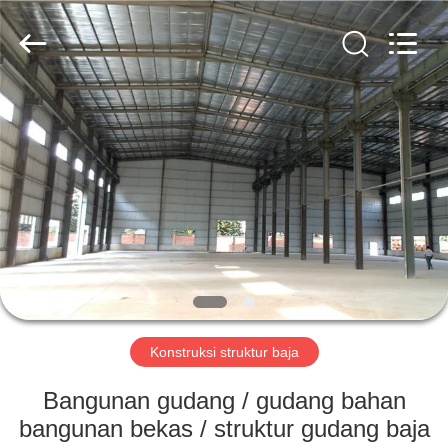
Qingdao
KaFa
Fabrication
Co.,
Ltd..
All
Rights
Reserved.
RUMAH
PRODUK
VIDEO
PERTUNJUKAN
VR
Konstruksi struktur baja
TENTANG
Bangunan gudang / gudang bahan
KAMI
bangunan bekas / struktur gudang baja