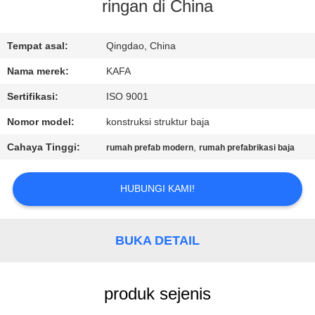
ringan di China
TUR
PABRIK
Tempat asal:
Qingdao, China
Nama merek:
KAFA
KONTROL
Sertifikasi:
ISO 9001
KUALITAS
Nomor model:
konstruksi struktur baja
Cahaya Tinggi:
,
rumah prefab modern
rumah prefabrikasi baja
HUBUNGI
KAMI
HUBUNGI KAMI!
BERITA
BUKA DETAIL
KASUS-
produk sejenis
KASUS