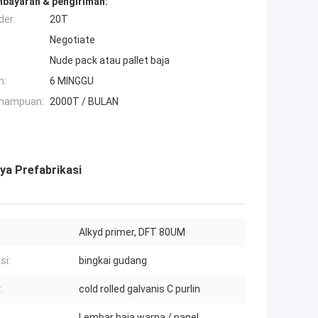
mbayaran & pengiriman:
der:
20T
Negotiate
Nude pack atau pallet baja
n:
6 MINGGU
mampuan:
2000T / BULAN
ya Prefabrikasi
Alkyd primer, DFT 80UM
si:
bingkai gudang
:
cold rolled galvanis C purlin
Lembar baja warna / panel