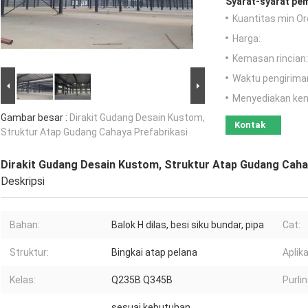
Syarat-syarat pe
Kuantitas min Or
Harga:
Kemasan rincian:
Waktu pengirima
Menyediakan ke
Gambar besar :
Dirakit Gudang Desain Kustom,
Kontak
Struktur Atap Gudang Cahaya Prefabrikasi
Dirakit Gudang Desain Kustom, Struktur Atap Gudang Caha
Deskripsi
Bahan:
Balok H dilas, besi siku bundar, pipa
Cat:
Struktur:
Bingkai atap pelana
Aplika
Kelas:
Q235B Q345B
Purlin
sesuai kebutuhan