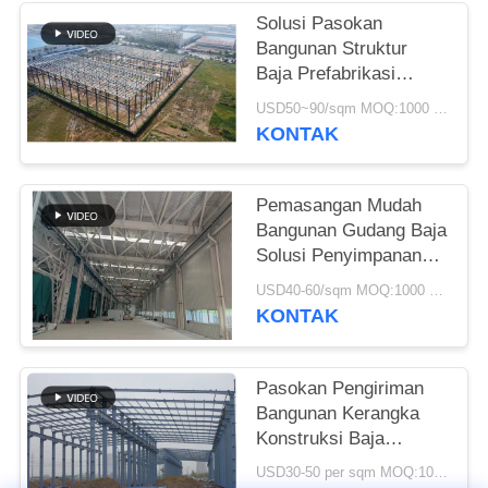
Solusi Pasokan
SITEMAP
Bangunan Struktur
Baja Prefabrikasi
Untuk Industri
KEBIJAKAN
USD50~90/sqm MOQ:1000 meter persegi
KONTAK
PRIVASI
Pemasangan Mudah
Bangunan Gudang Baja
Solusi Penyimpanan
Ramah Lingkungan
USD40-60/sqm MOQ:1000 meter persegi
KONTAK
Pasokan Pengiriman
Bangunan Kerangka
Konstruksi Baja
Prefabrikasi Kustom
USD30-50 per sqm MOQ:1000 meter persegi