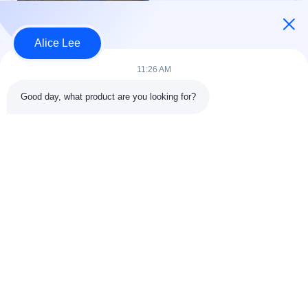
Galvanis
KONTAK
Alice Lee
Bad Request
Semua
11:26 AM
Good day, what product are you looking for?
konstruksi struktur
Struktur baja
baja
lokakarya
Arsitektur Baja
Struktur baja gudang
Struktural
Jasa Fabrikasi Baja
Baja struktural balok
Galvanized Steel
Gedung Showroom
Purlins
Mobil