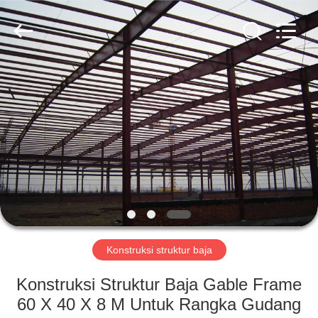
Qingdao
KaFa
Fabrication
Co.,
Ltd..
All
Rights
Reserved.
RUMAH
PRODUK
VIDEO
PERTUNJUKAN
VR
Konstruksi struktur baja
TENTANG
Konstruksi Struktur Baja Gable Frame
KAMI
60 X 40 X 8 M Untuk Rangka Gudang