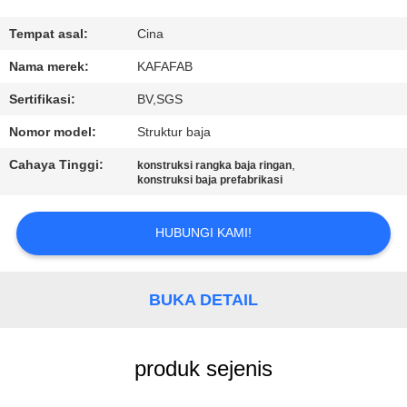
TUR
Tempat asal:
Cina
PABRIK
Nama merek:
KAFAFAB
Sertifikasi:
BV,SGS
KONTROL
Nomor model:
Struktur baja
KUALITAS
Cahaya Tinggi:
,
konstruksi rangka baja ringan
konstruksi baja prefabrikasi
HUBUNGI
KAMI
HUBUNGI KAMI!
BERITA
BUKA DETAIL
KASUS-
produk sejenis
KASUS