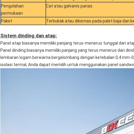
Pengolahan
Cat atau galvanis panas
permukaan
Paket
Terbukak atau dikemas pada palet baja dan 
Sistem dinding dan atap:
Panel atap biasanya memiliki panjang terus-menerus tunggal dari atap
Panel dinding biasanya memiliki panjang yang terus menerus dari di
lembaran logam berwarna bergelombang dengan ketebalan 0,4 mm-
isolasi termal, Anda dapat memilih untuk menggunakan panel sandwi