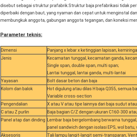
disebut sebagai struktur prafabrik.Struktur baja prefabrikasi tidak pe
diperbaiki dengan baut, yang nyaman dan cepat untuk menginstal d
membungkuk anggota, gabungan anggota tegangan, dan koneksi mer
Parameter teknis:
Dimensi
Panjang x lebar x ketinggian lapisan, kemiring
Jenis
Kecamatan tunggal, kecamatan ganda, kecam
Single span, double span, multi span;
Lantai tunggal, lantai ganda, multi-lantai
Yayasan
Bolt dasar beton dan baja
Kolom dan balok
Hot digulung atau dilas H baja Q355, semua b
Variable cross-section
Pengendalian
X atau V atau tipe lainnya dari baja sudut atau
C atau Z purlin
Baja bagian C/Z dengan ukuran C160-300 ata
Panel atap dan dinding
Lembar baja bergelombang berwarna tunggal;
panel sandwich dengan isolasi EPS, wol batu,
Aksesoris
Tali lampu langit-langit semi-transparan, Ventil