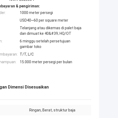
mbayaran & pengiriman:
der:
1000 meter persegi
USD40~60 per square meter
Telanjang atau dikemas di palet baja
dan dimuat ke 40&#39; HQ/OT
n:
6 minggu setelah persetujuan
gambar toko
embayaran:
T/T, L/C
mampuan:
15.000 meter persegi per bulan
ngan Dimensi Disesuaikan
:
Ringan, Berat, struktur baja