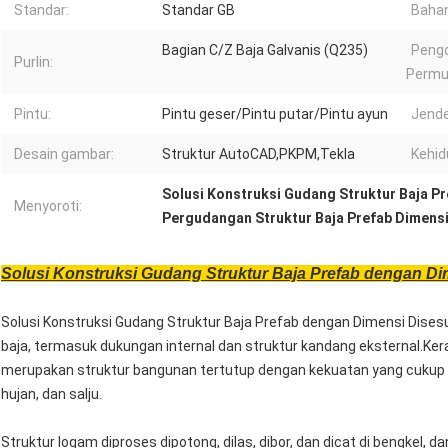
Standar:
Standar GB
Bahan
Bagian C/Z Baja Galvanis (Q235)
Peng
Purlin:
Permu
Pintu:
Pintu geser/Pintu putar/Pintu ayun
Jende
Desain gambar:
Struktur AutoCAD,PKPM,Tekla
Kehid
Solusi Konstruksi Gudang Struktur Baja P
Menyoroti:
Pergudangan Struktur Baja Prefab Dimens
Solusi Konstruksi Gudang Struktur Baja Prefab dengan Di
Solusi Konstruksi Gudang Struktur Baja Prefab dengan Dimensi Dises
baja, termasuk dukungan internal dan struktur kandang eksternal.Ker
merupakan struktur bangunan tertutup dengan kekuatan yang cukup 
hujan, dan salju.
Struktur logam diproses dipotong, dilas, dibor, dan dicat di bengkel, d