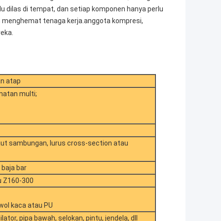
rlu dilas di tempat, dan setiap komponen hanya perlu
an menghemat tenaga kerja.anggota kompresi,
eka.
an atap
atan multi;
aut sambungan, lurus cross-section atau
 baja bar
u Z160-300
 wol kaca atau PU
ator, pipa bawah, selokan, pintu, jendela, dll