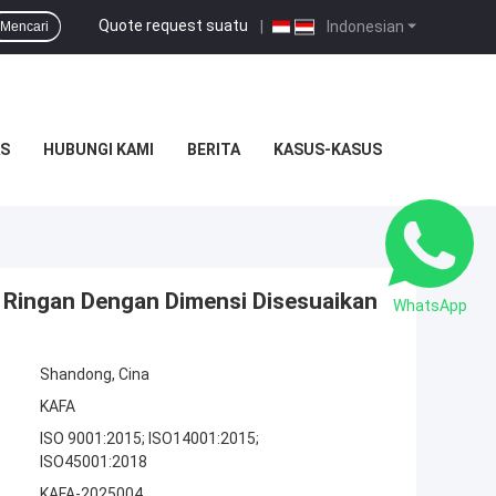
Quote request suatu
|
Indonesian
Mencari
S
HUBUNGI KAMI
BERITA
KASUS-KASUS
b Ringan Dengan Dimensi Disesuaikan
WhatsApp
Shandong, Cina
KAFA
ISO 9001:2015; ISO14001:2015;
ISO45001:2018
KAFA-2025004