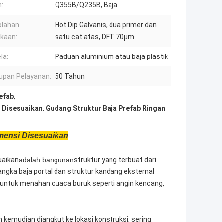
:
Q355B/Q235B, Baja
olahan
Hot Dip Galvanis, dua primer dan
kaan:
satu cat atas, DFT 70μm
la:
Paduan aluminium atau baja plastik
upan Pelayanan:
50 Tahun
refab
,
i Disesuaikan
,
Gudang Struktur Baja Prefab Ringan
mensi Disesuaikan
uaikan
adalah bangunan
struktur yang terbuat dari
angka baja portal dan struktur kandang eksternal
untuk menahan cuaca buruk seperti angin kencang,
an kemudian diangkut ke lokasi konstruksi, sering