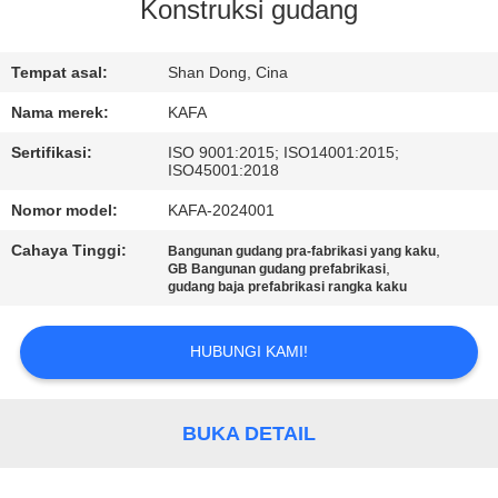
Konstruksi gudang
TUR
PABRIK
Tempat asal:
Shan Dong, Cina
Nama merek:
KAFA
KONTROL
Sertifikasi:
ISO 9001:2015; ISO14001:2015;
ISO45001:2018
KUALITAS
Nomor model:
KAFA-2024001
HUBUNGI
Cahaya Tinggi:
,
Bangunan gudang pra-fabrikasi yang kaku
,
GB Bangunan gudang prefabrikasi
KAMI
gudang baja prefabrikasi rangka kaku
HUBUNGI KAMI!
BERITA
KASUS-
BUKA DETAIL
KASUS