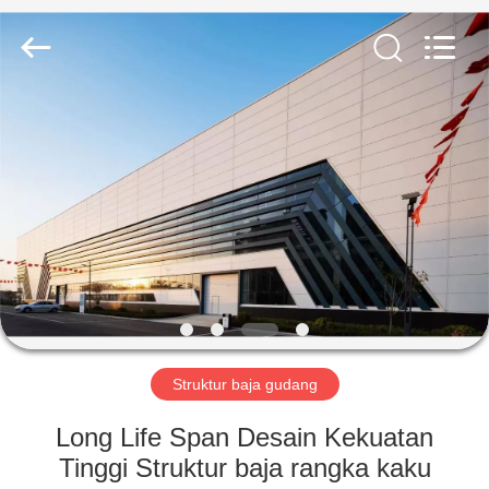
Qingdao
KaFa
Fabrication
Co.,
Ltd..
All
Rights
Reserved.
RUMAH
PRODUK
VIDEO
PERTUNJUKAN
VR
Struktur baja gudang
TENTANG
Long Life Span Desain Kekuatan
KAMI
Tinggi Struktur baja rangka kaku