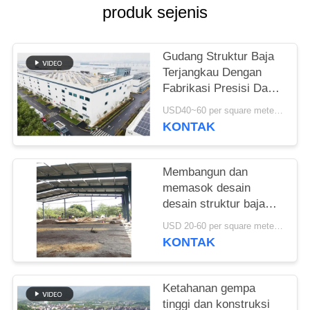
produk sejenis
SITEMAP
Gudang Struktur Baja
KEBIJAKAN
Terjangkau Dengan
PRIVASI
Fabrikasi Presisi Dan
Solusi Pengiriman Satu
USD40~60 per square meter MOQ:1000 sqm
Atap
KONTAK
Membangun dan
memasok desain
desain struktur baja
untuk bangunan rangka
USD 20-60 per square meter MOQ:1000 Meter persegi
portal yang
KONTAK
disesuaikan gudang di
Benin
Ketahanan gempa
tinggi dan konstruksi