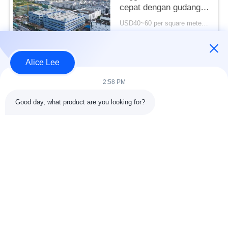
cepat dengan gudang
struktur baja tahan
USD40~60 per square meter MOQ:1000 meter persegi
lama untuk kebutuhan
KONTAK
penyimpanan Anda
Alice Lee
Bad Request
Semua
2:58 PM
Good day, what product are you looking for?
konstruksi struktur
Struktur baja
baja
lokakarya
Arsitektur Baja
Struktur baja gudang
Struktural
Jasa Fabrikasi Baja
Baja struktural balok
Galvanized Steel
Gedung Showroom