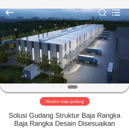
Qingdao
KaFa
Fabrication
Co.,
Ltd..
All
Rights
Reserved.
RUMAH
PRODUK
VIDEO
PERTUNJUKAN
VR
Struktur baja gudang
TENTANG
Solusi Gudang Struktur Baja Rangka
KAMI
Baja Rangka Desain Disesuaikan