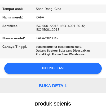
TUR
Tempat asal:
Shan Dong, Cina
PABRIK
Nama merek:
KAFA
Sertifikasi:
ISO 9001:2015; ISO14001:2015;
ISO45001:2018
KONTROL
KUALITAS
Nomor model:
KAFA-2023042
Cahaya Tinggi:
,
gudang struktur baja rangka kaku
,
Gudang Struktur Baja yang Disesuaikan
HUBUNGI
Portal Rigid Frame Steel Warehouse
KAMI
HUBUNGI KAMI!
BERITA
BUKA DETAIL
KASUS-
KASUS
produk sejenis