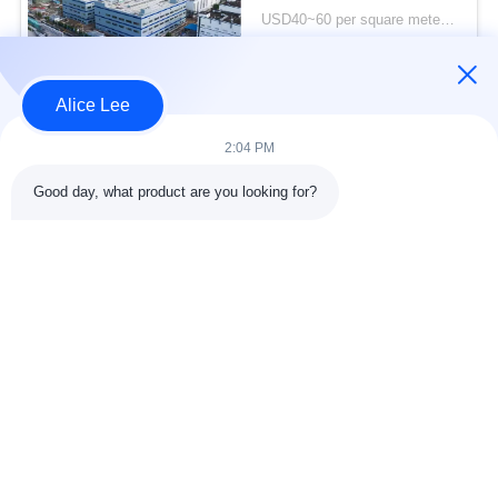
struktur baja tahan
USD40~60 per square meter MOQ:1000 meter persegi
lama untuk kebutuhan
KONTAK
penyimpanan Anda
Alice Lee
Bad Request
Semua
2:04 PM
Good day, what product are you looking for?
konstruksi struktur
Struktur baja
baja
lokakarya
Arsitektur Baja
Struktur baja gudang
Struktural
Jasa Fabrikasi Baja
Baja struktural balok
Galvanized Steel
Gedung Showroom
Purlins
Mobil