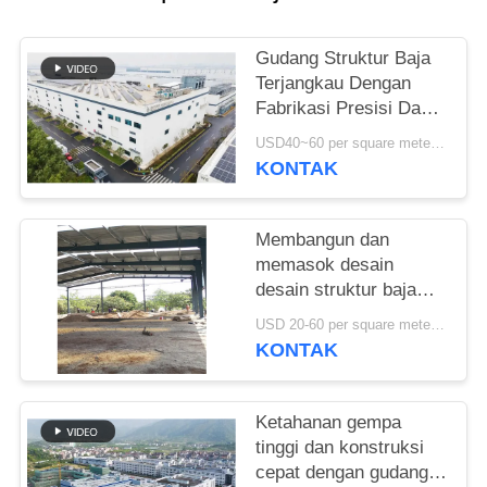
SITEMAP
Gudang Struktur Baja
Terjangkau Dengan
KEBIJAKAN
Fabrikasi Presisi Dan
Solusi Pengiriman Satu
PRIVASI
USD40~60 per square meter MOQ:1000 sqm
Atap
KONTAK
Membangun dan
memasok desain
desain struktur baja
untuk bangunan rangka
USD 20-60 per square meter MOQ:1000 Meter persegi
portal yang
KONTAK
disesuaikan gudang di
Benin
Ketahanan gempa
tinggi dan konstruksi
cepat dengan gudang