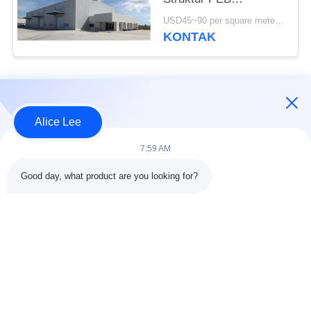
Bangunan Standar ISO
USD45~90 per square meter MOQ:1000 meter persegi
KONTAK
Bad Request
Semua
Alice Lee
konstruksi struktur
Struktur baja
7:59 AM
baja
lokakarya
Good day, what product are you looking for?
Arsitektur Baja
Struktur baja gudang
Struktural
Jasa Fabrikasi Baja
Baja struktural balok
Galvanized Steel
Gedung Showroom