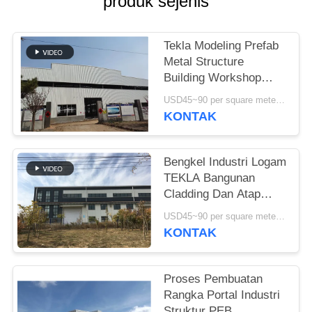
produk sejenis
SITEMAP
Tekla Modeling Prefab
Metal Structure
KEBIJAKAN
Building Workshop
PRIVASI
Kekuatan Tinggi
USD45~90 per square meter MOQ:1000 meter persegi
KONTAK
Bengkel Industri Logam
TEKLA Bangunan
Cladding Dan Atap
Berwarna-warni
USD45~90 per square meter MOQ:1000 meter persegi
KONTAK
Proses Pembuatan
Rangka Portal Industri
Struktur PEB