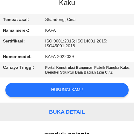
Kaku
TUR
PABRIK
Tempat asal:
Shandong, Cina
Nama merek:
KAFA
KONTROL
Sertifikasi:
ISO 9001:2015; ISO14001:2015;
ISO45001:2018
KUALITAS
Nomor model:
KAFA-2022039
HUBUNGI
Cahaya Tinggi:
,
Portal Konstruksi Bangunan Pabrik Rangka Kaku
Bengkel Struktur Baja Bagian 12m C / Z
KAMI
HUBUNGI KAMI!
BERITA
BUKA DETAIL
KASUS-
KASUS