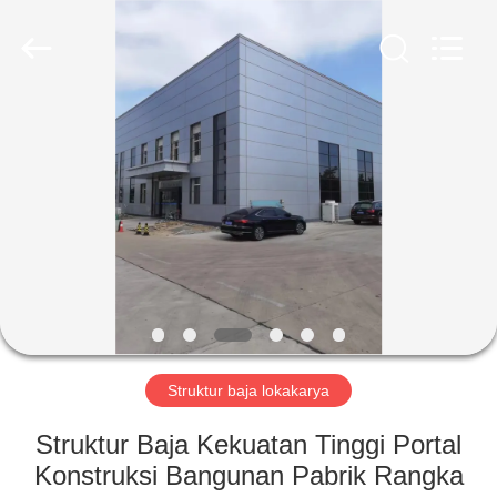
Qingdao
KaFa
Fabrication
Co.,
Ltd..
All
Rights
Reserved.
RUMAH
PRODUK
VIDEO
PERTUNJUKAN
VR
Struktur baja lokakarya
TENTANG
Struktur Baja Kekuatan Tinggi Portal
KAMI
Konstruksi Bangunan Pabrik Rangka