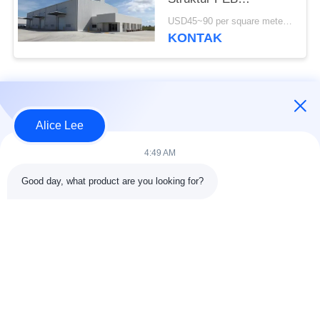
Bangunan Standar ISO
USD45~90 per square meter MOQ:1000 meter persegi
KONTAK
Bad Request
Semua
Alice Lee
konstruksi struktur
Struktur baja
4:49 AM
baja
lokakarya
Good day, what product are you looking for?
Arsitektur Baja
Struktur baja gudang
Struktural
Jasa Fabrikasi Baja
Baja struktural balok
Galvanized Steel
Gedung Showroom