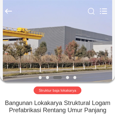
Qingdao
KaFa
Fabrication
Co.,
Ltd..
All
Rights
Reserved.
RUMAH
PRODUK
VIDEO
PERTUNJUKAN
VR
Struktur baja lokakarya
TENTANG
Bangunan Lokakarya Struktural Logam
KAMI
Prefabrikasi Rentang Umur Panjang