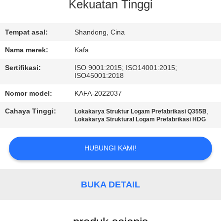
Kekuatan Tinggi
TUR
PABRIK
Tempat asal:
Shandong, Cina
Nama merek:
Kafa
KONTROL
Sertifikasi:
ISO 9001:2015; ISO14001:2015;
ISO45001:2018
KUALITAS
Nomor model:
KAFA-2022037
HUBUNGI
Cahaya Tinggi:
,
Lokakarya Struktur Logam Prefabrikasi Q355B
Lokakarya Struktural Logam Prefabrikasi HDG
KAMI
HUBUNGI KAMI!
BERITA
BUKA DETAIL
KASUS-
KASUS