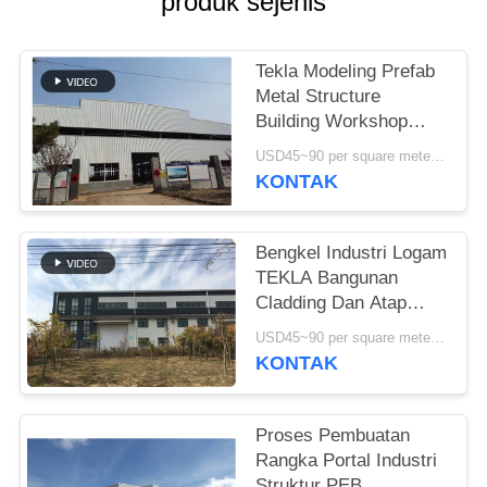
produk sejenis
SITEMAP
Tekla Modeling Prefab
Metal Structure
KEBIJAKAN
Building Workshop
PRIVASI
Kekuatan Tinggi
USD45~90 per square meter MOQ:1000 meter persegi
KONTAK
Bengkel Industri Logam
TEKLA Bangunan
Cladding Dan Atap
Berwarna-warni
USD45~90 per square meter MOQ:1000 meter persegi
KONTAK
Proses Pembuatan
Rangka Portal Industri
Struktur PEB