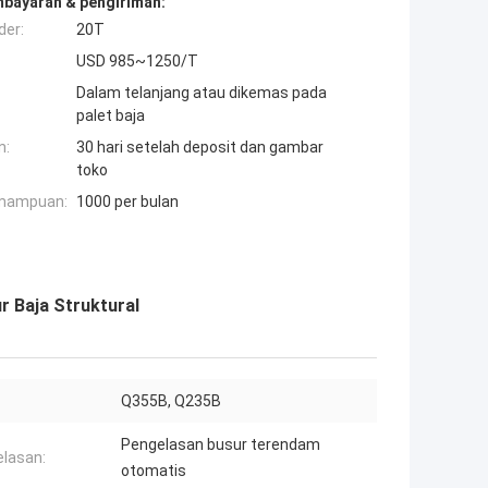
mbayaran & pengiriman:
der:
20T
USD 985~1250/T
Dalam telanjang atau dikemas pada
palet baja
n:
30 hari setelah deposit dan gambar
toko
mampuan:
1000 per bulan
r Baja Struktural
Q355B, Q235B
Pengelasan busur terendam
lasan:
otomatis