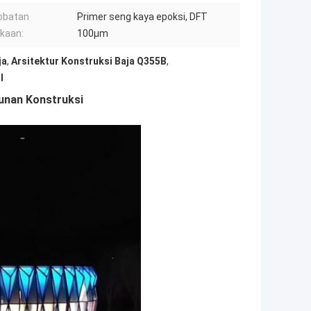
obatan
Primer seng kaya epoksi, DFT
kaan:
100μm
ja
,
Arsitektur Konstruksi Baja Q355B
,
l
gunan Konstruksi