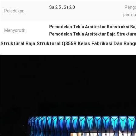
Sa 2.5 , St 2.0
Peng
Peledakan:
permu
Pemodelan Tekla Arsitektur Konstruksi Ba
Menyoroti:
Pemodelan Tekla Arsitektur Baja Struktura
Struktural Baja Struktural Q355B Kelas Fabrikasi Dan Ban