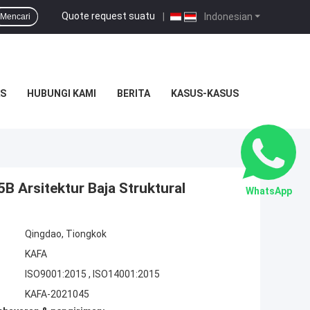
Quote request suatu
|
Indonesian
Mencari
S
HUBUNGI KAMI
BERITA
KASUS-KASUS
B Arsitektur Baja Struktural
WhatsApp
Qingdao, Tiongkok
KAFA
ISO9001:2015 , ISO14001:2015
KAFA-2021045