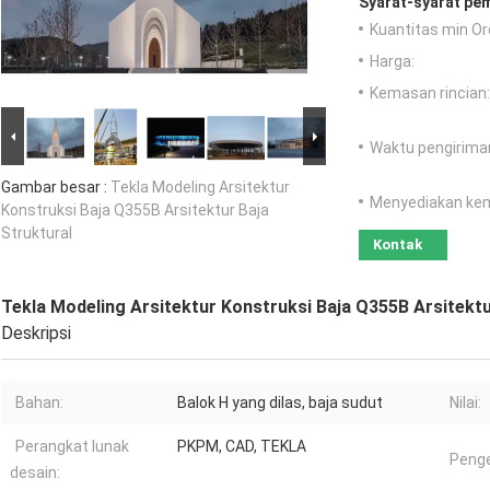
Syarat-syarat pe
Kuantitas min Or
Harga:
Kemasan rincian:
Waktu pengirima
Gambar besar :
Tekla Modeling Arsitektur
Menyediakan ke
Konstruksi Baja Q355B Arsitektur Baja
Struktural
Kontak
Tekla Modeling Arsitektur Konstruksi Baja Q355B Arsitektu
Deskripsi
Bahan:
Balok H yang dilas, baja sudut
Nilai:
Perangkat lunak
PKPM, CAD, TEKLA
Penge
desain: