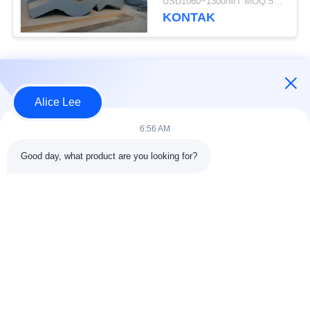
USD1060~1300/MT MOQ:50 mt
KONTAK
Bad Request
Semua
Alice Lee
konstruksi struktur
Struktur baja
6:56 AM
baja
lokakarya
Good day, what product are you looking for?
Arsitektur Baja
Struktur baja gudang
Struktural
Jasa Fabrikasi Baja
Baja struktural balok
Galvanized Steel
Gedung Showroom
Purlins
Mobil