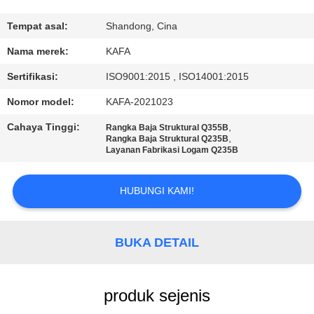
TUR
Tempat asal:
Shandong, Cina
PABRIK
Nama merek:
KAFA
Sertifikasi:
ISO9001:2015 , ISO14001:2015
KONTROL
Nomor model:
KAFA-2021023
KUALITAS
Cahaya Tinggi:
,
Rangka Baja Struktural Q355B
,
Rangka Baja Struktural Q235B
Layanan Fabrikasi Logam Q235B
HUBUNGI
KAMI
HUBUNGI KAMI!
BERITA
BUKA DETAIL
KASUS-
KASUS
produk sejenis