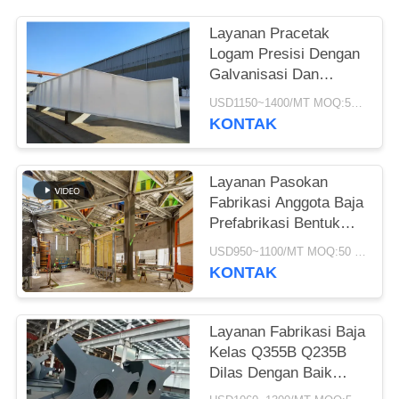
SITEMAP
Layanan Pracetak
Logam Presisi Dengan
Galvanisasi Dan
KEBIJAKAN
Pengecatan
USD1150~1400/MT MOQ:50 MT
PRIVASI
KONTAK
Layanan Pasokan
Fabrikasi Anggota Baja
Prefabrikasi Bentuk
Disesuaikan
USD950~1100/MT MOQ:50 mt
KONTAK
Layanan Fabrikasi Baja
Kelas Q355B Q235B
Dilas Dengan Baik
Disesuaikan