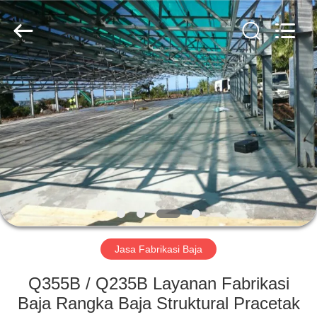
Qingdao
KaFa
Fabrication
Co.,
Ltd..
All
Rights
Reserved.
RUMAH
PRODUK
VIDEO
PERTUNJUKAN
VR
Jasa Fabrikasi Baja
TENTANG
Q355B / Q235B Layanan Fabrikasi
KAMI
Baja Rangka Baja Struktural Pracetak