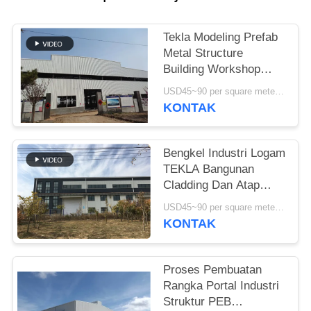
SITEMAP
Tekla Modeling Prefab
Metal Structure
KEBIJAKAN
Building Workshop
Kekuatan Tinggi
PRIVASI
USD45~90 per square meter MOQ:1000 meter persegi
KONTAK
Bengkel Industri Logam
TEKLA Bangunan
Cladding Dan Atap
Berwarna-warni
USD45~90 per square meter MOQ:1000 meter persegi
KONTAK
Proses Pembuatan
Rangka Portal Industri
Struktur PEB