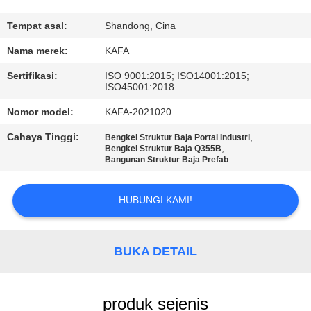
TUR
Tempat asal:
Shandong, Cina
PABRIK
Nama merek:
KAFA
Sertifikasi:
ISO 9001:2015; ISO14001:2015;
ISO45001:2018
KONTROL
KUALITAS
Nomor model:
KAFA-2021020
Cahaya Tinggi:
,
Bengkel Struktur Baja Portal Industri
,
Bengkel Struktur Baja Q355B
HUBUNGI
Bangunan Struktur Baja Prefab
KAMI
HUBUNGI KAMI!
BERITA
BUKA DETAIL
KASUS-
KASUS
produk sejenis