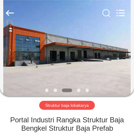
Qingdao
KaFa
Fabrication
Co.,
Ltd..
All
Rights
Reserved.
RUMAH
PRODUK
VIDEO
PERTUNJUKAN
VR
Struktur baja lokakarya
TENTANG
Portal Industri Rangka Struktur Baja
KAMI
Bengkel Struktur Baja Prefab