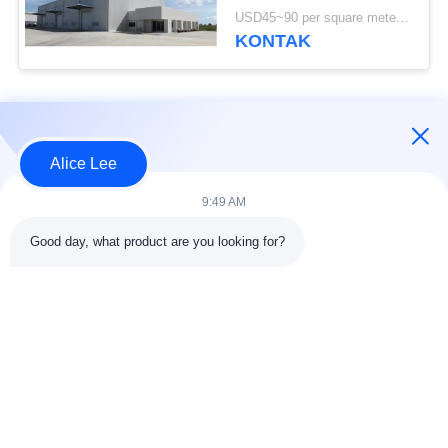
Bangunan Standar ISO
USD45~90 per square meter MOQ:1000 meter persegi
KONTAK
Bad Request
Semua
Alice Lee
konstruksi struktur
Struktur baja
9:49 AM
baja
lokakarya
Good day, what product are you looking for?
Arsitektur Baja
Struktur baja gudang
Struktural
Jasa Fabrikasi Baja
Baja struktural balok
Galvanized Steel
Gedung Showroom
Purlins
Mobil