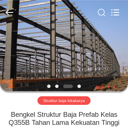
Qingdao
KaFa
Fabrication
Co.,
Ltd..
All
Rights
Reserved.
RUMAH
PRODUK
VIDEO
PERTUNJUKAN
VR
Struktur baja lokakarya
TENTANG
Bengkel Struktur Baja Prefab Kelas
KAMI
Q355B Tahan Lama Kekuatan Tinggi