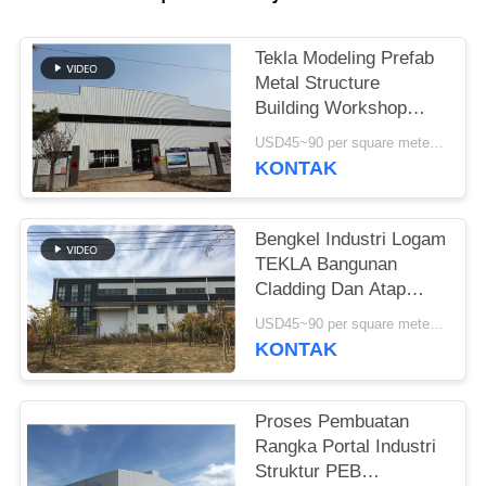
SITEMAP
Tekla Modeling Prefab
Metal Structure
KEBIJAKAN
Building Workshop
Kekuatan Tinggi
PRIVASI
USD45~90 per square meter MOQ:1000 meter persegi
KONTAK
Bengkel Industri Logam
TEKLA Bangunan
Cladding Dan Atap
Berwarna-warni
USD45~90 per square meter MOQ:1000 meter persegi
KONTAK
Proses Pembuatan
Rangka Portal Industri
Struktur PEB