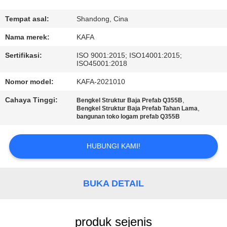
TUR
Tempat asal:
Shandong, Cina
PABRIK
Nama merek:
KAFA
Sertifikasi:
ISO 9001:2015; ISO14001:2015;
ISO45001:2018
KONTROL
KUALITAS
Nomor model:
KAFA-2021010
Cahaya Tinggi:
,
Bengkel Struktur Baja Prefab Q355B
,
Bengkel Struktur Baja Prefab Tahan Lama
HUBUNGI
bangunan toko logam prefab Q355B
KAMI
HUBUNGI KAMI!
BERITA
BUKA DETAIL
KASUS-
KASUS
produk sejenis