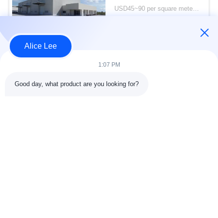
Bangunan Standar ISO
USD45~90 per square meter MOQ:1000 meter persegi
KONTAK
Alice Lee
Bad Request
Semua
1:07 PM
Good day, what product are you looking for?
konstruksi struktur
Struktur baja
baja
lokakarya
Arsitektur Baja
Struktur baja gudang
Struktural
Jasa Fabrikasi Baja
Baja struktural balok
Galvanized Steel
Gedung Showroom
Purlins
Mobil