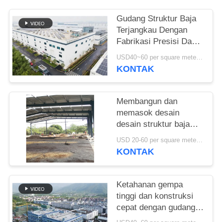
SITEMAP
Gudang Struktur Baja
Terjangkau Dengan
Fabrikasi Presisi Dan
KEBIJAKAN
Solusi Pengiriman Satu
USD40~60 per square meter MOQ:1000 sqm
PRIVASI
Atap
KONTAK
Membangun dan
memasok desain
desain struktur baja
untuk bangunan rangka
USD 20-60 per square meter MOQ:1000 Meter persegi
portal yang
KONTAK
disesuaikan gudang di
Benin
Ketahanan gempa
tinggi dan konstruksi
cepat dengan gudang
struktur baja tahan