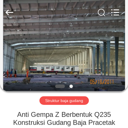
Qingdao
KaFa
Fabrication
Co.,
Ltd..
All
Rights
Reserved.
RUMAH
PRODUK
VIDEO
PERTUNJUKAN
VR
Struktur baja gudang
TENTANG
Anti Gempa Z Berbentuk Q235
KAMI
Konstruksi Gudang Baja Pracetak