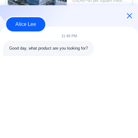
USD40~60 per square meter MOQ:1000 meter persegi
lama untuk kebutuhan
KONTAK
penyimpanan Anda
Alice Lee
Bad Request
Semua
11:46 PM
Good day, what product are you looking for?
konstruksi struktur
Struktur baja
baja
lokakarya
Arsitektur Baja
Struktur baja gudang
Struktural
Jasa Fabrikasi Baja
Baja struktural balok
Galvanized Steel
Gedung Showroom
Purlins
Mobil