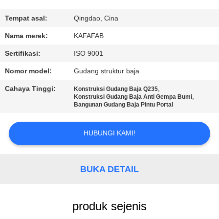
TUR
Tempat asal:
Qingdao, Cina
PABRIK
Nama merek:
KAFAFAB
Sertifikasi:
ISO 9001
KONTROL
Nomor model:
Gudang struktur baja
KUALITAS
Cahaya Tinggi:
,
Konstruksi Gudang Baja Q235
,
Konstruksi Gudang Baja Anti Gempa Bumi
Bangunan Gudang Baja Pintu Portal
HUBUNGI
KAMI
HUBUNGI KAMI!
BERITA
BUKA DETAIL
KASUS-
KASUS
produk sejenis