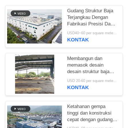
SITEMAP
Gudang Struktur Baja
Terjangkau Dengan
Fabrikasi Presisi Dan
KEBIJAKAN
Solusi Pengiriman Satu
USD40~60 per square meter MOQ:1000 sqm
PRIVASI
Atap
KONTAK
Membangun dan
memasok desain
desain struktur baja
untuk bangunan rangka
USD 20-60 per square meter MOQ:1000 Meter persegi
portal yang
KONTAK
disesuaikan gudang di
Benin
Ketahanan gempa
tinggi dan konstruksi
cepat dengan gudang
struktur baja tahan