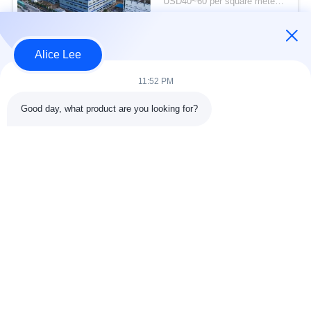
USD40~60 per square meter MOQ:1000 meter persegi
lama untuk kebutuhan
KONTAK
penyimpanan Anda
Alice Lee
Bad Request
Semua
11:52 PM
Good day, what product are you looking for?
konstruksi struktur
Struktur baja
baja
lokakarya
Arsitektur Baja
Struktur baja gudang
Struktural
Jasa Fabrikasi Baja
Baja struktural balok
Galvanized Steel
Gedung Showroom
Purlins
Mobil