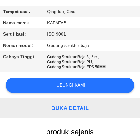
TUR
Tempat asal:
Qingdao, Cina
PABRIK
Nama merek:
KAFAFAB
Sertifikasi:
ISO 9001
KONTROL
Nomor model:
Gudang struktur baja
KUALITAS
Cahaya Tinggi:
,
,
Gudang Struktur Baja 3
2 m
,
Gudang Struktur Baja PU
Gudang Struktur Baja EPS 50MM
HUBUNGI
KAMI
HUBUNGI KAMI!
BERITA
BUKA DETAIL
KASUS-
KASUS
produk sejenis