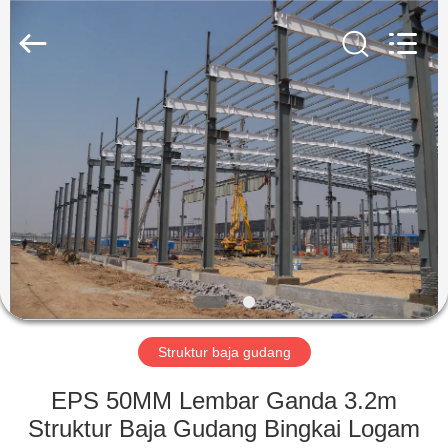
Qingdao
KaFa
Fabrication
Co.,
Ltd..
All
Rights
Reserved.
RUMAH
PRODUK
VIDEO
PERTUNJUKAN
VR
Struktur baja gudang
TENTANG
EPS 50MM Lembar Ganda 3.2m
KAMI
Struktur Baja Gudang Bingkai Logam