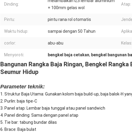
melambaikan 0,5 lembar aluminium
Dinding:
Atap:
+ 100mm gelas wol
Pintu:
pintu rana rol otomatis
Jende
Waktu hidup:
sampai dengan 50 Tahun
Aplika
corlor:
abu-abu
Kelas
Menyoroti:
bengkel baja cetakan
,
bengkel bangunan ba
Bangunan Rangka Baja Ringan, Bengkel Rangka 
Seumur Hidup
Parameter teknik:
1. Struktur Baja Utama: Gunakan kolom baja build-up, baja balok-H yang
2. Purlin: baja tipe-C
3. Panel atap: Lembar baja tunggal atau panel sandwich
4. Panel dinding: Sama dengan panel atap
5. Tie bar: tabung bundar dilas
6. Brace: Baja bulat