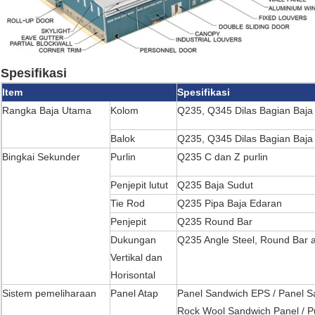
Spesifikasi
Item
Spesifikasi
Rangka Baja Utama
Kolom
Q235, Q345 Dilas Bagian Baja
Balok
Q235, Q345 Dilas Bagian Baja
Bingkai Sekunder
Purlin
Q235 C dan Z purlin
Penjepit lutut
Q235 Baja Sudut
Tie Rod
Q235 Pipa Baja Edaran
Penjepit
Q235 Round Bar
Dukungan
Q235 Angle Steel, Round Bar a
Vertikal dan
Horisontal
Sistem pemeliharaan
Panel Atap
Panel Sandwich EPS / Panel S
Rock Wool Sandwich Panel / P