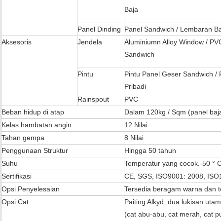
Baja
Panel Dinding
Panel Sandwich / Lembaran B
Aksesoris
Jendela
Aluminiumn Alloy Window / PV
Sandwich
Pintu
Pintu Panel Geser Sandwich / P
Pribadi
Rainspout
PVC
Beban hidup di atap
Dalam 120kg / Sqm (panel baja 
Kelas hambatan angin
12 Nilai
Tahan gempa
8 Nilai
Penggunaan Struktur
Hingga 50 tahun
Suhu
Temperatur yang cocok.-50 ° C
Sertifikasi
CE, SGS, ISO9001: 2008, ISO
Opsi Penyelesaian
Tersedia beragam warna dan t
Opsi Cat
Paiting Alkyd, dua lukisan utam
(cat abu-abu, cat merah, cat pu