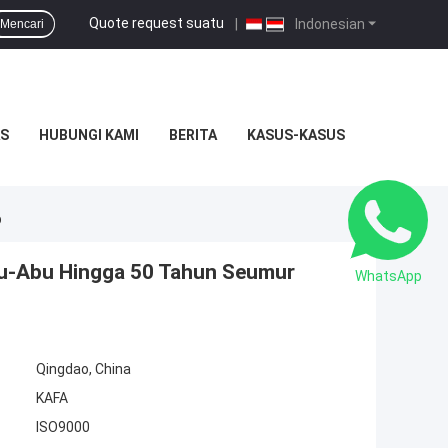
Quote request suatu
|
Indonesian
Mencari
S
HUBUNGI KAMI
BERITA
KASUS-KASUS
p
Abu-Abu Hingga 50 Tahun Seumur
WhatsApp
Qingdao, China
KAFA
ISO9000