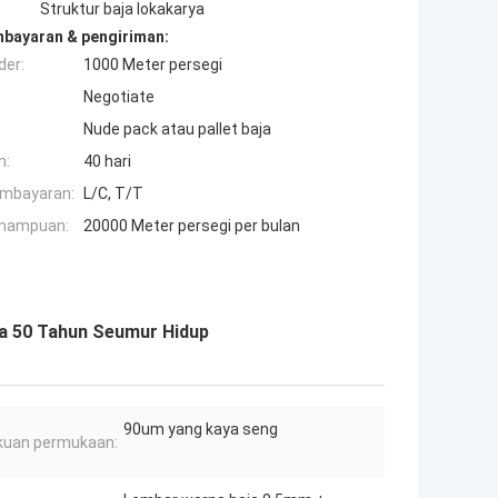
Struktur baja lokakarya
mbayaran & pengiriman:
der:
1000 Meter persegi
Negotiate
Nude pack atau pallet baja
n:
40 hari
embayaran:
L/C, T/T
mampuan:
20000 Meter persegi per bulan
ga 50 Tahun Seumur Hidup
90um yang kaya seng
kuan permukaan: