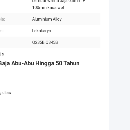
Lembar warna baja 0,5mm +
100mm kaca wol
la:
Aluminium Alloy
si:
Lokakarya
:
Q235B Q345B
ja
Baja Abu-Abu Hingga 50 Tahun
 dilas