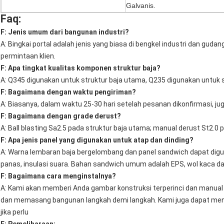
Galvanis.
Faq:
F: Jenis umum dari bangunan industri?
A: Bingkai portal adalah jenis yang biasa di bengkel industri dan gudan
permintaan klien.
F: Apa tingkat kualitas komponen struktur baja?
A: Q345 digunakan untuk struktur baja utama, Q235 digunakan untuk s
F: Bagaimana dengan waktu pengiriman?
A: Biasanya, dalam waktu 25-30 hari setelah pesanan dikonfirmasi, ju
F: Bagaimana dengan grade derust?
A: Ball blasting Sa2.5 pada struktur baja utama; manual derust St2.0 
F: Apa jenis panel yang digunakan untuk atap dan dinding?
A: Warna lembaran baja bergelombang dan panel sandwich dapat digun
panas, insulasi suara. Bahan sandwich umum adalah EPS, wol kaca da
F: Bagaimana cara menginstalnya?
A: Kami akan memberi Anda gambar konstruksi terperinci dan manua
dan memasang bangunan langkah demi langkah. Kami juga dapat men
jika perlu