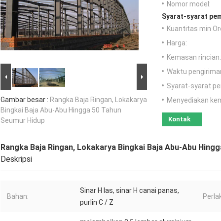
Nomor model:
Syarat-syarat pe
Kuantitas min Or
Harga:
Kemasan rincian:
Waktu pengirima
Syarat-syarat p
Gambar besar :
Rangka Baja Ringan, Lokakarya
Menyediakan ke
Bingkai Baja Abu-Abu Hingga 50 Tahun
Kontak
Seumur Hidup
Rangka Baja Ringan, Lokakarya Bingkai Baja Abu-Abu Hing
Deskripsi
Sinar H las, sinar H canai panas,
Bahan:
Perla
purlin C / Z