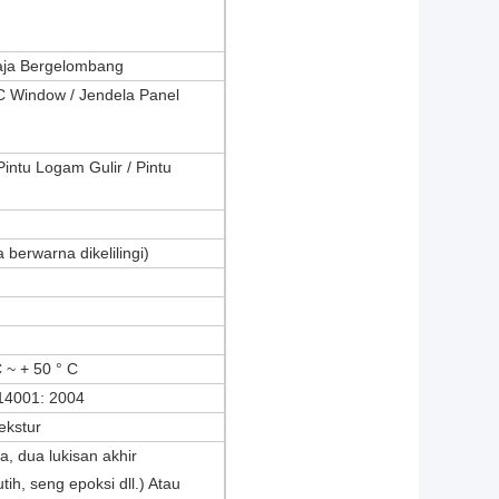
aja Bergelombang
C Window / Jendela Panel
intu Logam Gulir / Pintu
berwarna dikelilingi)
 ~ + 50 ° C
14001: 2004
ekstur
a, dua lukisan akhir
tih, seng epoksi dll.) Atau