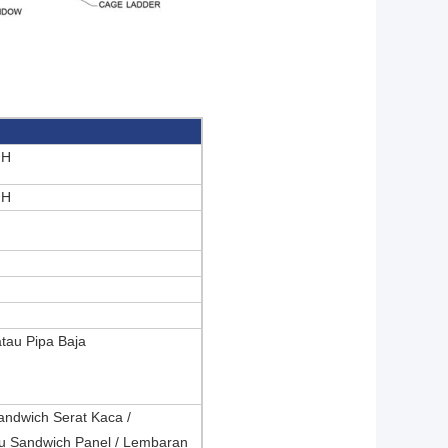
 H
 H
tau Pipa Baja
andwich Serat Kaca /
u Sandwich Panel / Lembaran