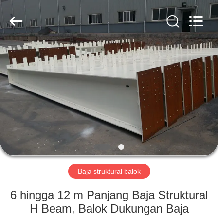
Qingdao
KaFa
Fabrication
Co.,
Ltd..
All
Rights
Reserved.
RUMAH
PRODUK
VIDEO
PERTUNJUKAN
VR
Baja struktural balok
TENTANG
6 hingga 12 m Panjang Baja Struktural
KAMI
H Beam, Balok Dukungan Baja