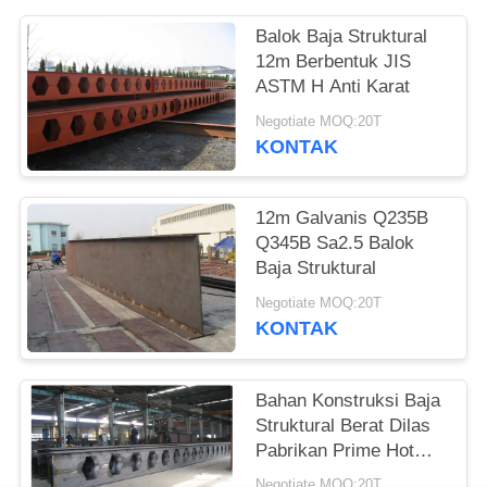
SITEMAP
Balok Baja Struktural
12m Berbentuk JIS
ASTM H Anti Karat
KEBIJAKAN
Negotiate MOQ:20T
PRIVASI
KONTAK
12m Galvanis Q235B
Q345B Sa2.5 Balok
Baja Struktural
Negotiate MOQ:20T
KONTAK
Bahan Konstruksi Baja
Struktural Berat Dilas
Pabrikan Prime Hot
Rolled Honey Comb
Negotiate MOQ:20T