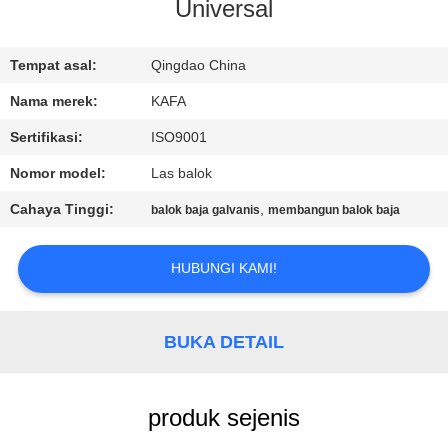
Universal
TUR
PABRIK
Tempat asal:
Qingdao China
Nama merek:
KAFA
KONTROL
Sertifikasi:
ISO9001
KUALITAS
Nomor model:
Las balok
Cahaya Tinggi:
,
balok baja galvanis
membangun balok baja
HUBUNGI
KAMI
HUBUNGI KAMI!
BERITA
BUKA DETAIL
KASUS-
produk sejenis
KASUS