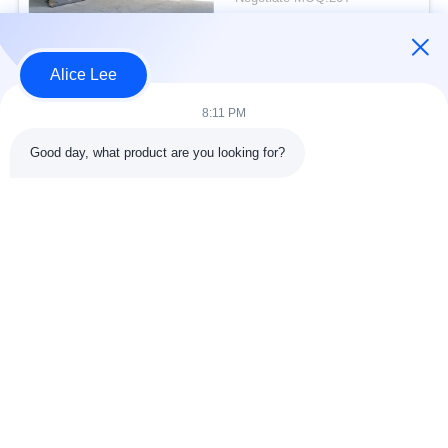
Atap H Beams
KONTAK
Alice Lee
Bad Request
Semua
8:11 PM
Good day, what product are you looking for?
konstruksi struktur
Struktur baja
baja
lokakarya
Arsitektur Baja
Struktur baja gudang
Struktural
Jasa Fabrikasi Baja
Baja struktural balok
Galvanized Steel
Gedung Showroom
Purlins
Mobil