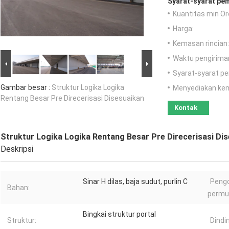
Syarat-syarat pe
Kuantitas min Or
Harga:
Kemasan rincian:
Waktu pengirima
Syarat-syarat p
Gambar besar :
Struktur Logika Logika
Menyediakan ke
Rentang Besar Pre Direcerisasi Disesuaikan
Kontak
Struktur Logika Logika Rentang Besar Pre Direcerisasi Di
Deskripsi
Sinar H dilas, baja sudut, purlin C
Peng
Bahan:
permu
Bingkai struktur portal
Struktur:
Dindi