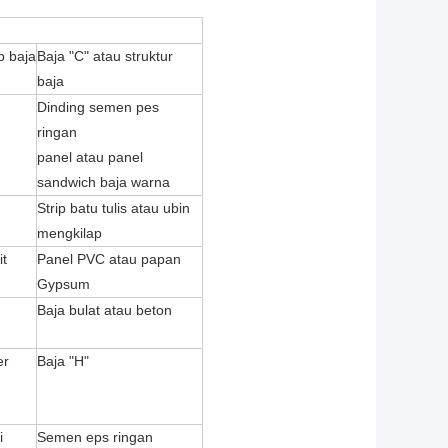
p baja
Baja "C" atau struktur
baja
Dinding semen pes
ringan
panel atau panel
sandwich baja warna
Strip batu tulis atau ubin
mengkilap
it
Panel PVC atau papan
Gypsum
Baja bulat atau beton
er
Baja "H"
i
Semen eps ringan