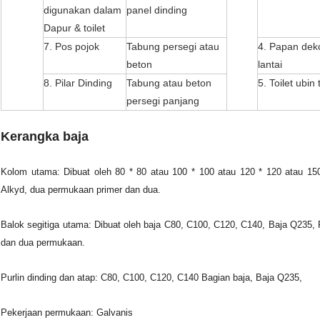
digunakan dalam
panel dinding
Dapur & toilet
7. Pos pojok
Tabung persegi atau
4. Papan deko
beton
lantai
8. Pilar Dinding
Tabung atau beton
5. Toilet ubin
persegi panjang
Kerangka baja
Kolom utama: Dibuat oleh 80 * 80 atau 100 * 100 atau 120 * 120 atau 150
Alkyd, dua permukaan primer dan dua.
Balok segitiga utama: Dibuat oleh baja C80, C100, C120, C140, Baja Q235,
dan dua permukaan.
Purlin dinding dan atap: C80, C100, C120, C140 Bagian baja, Baja Q235,
Pekerjaan permukaan: Galvanis