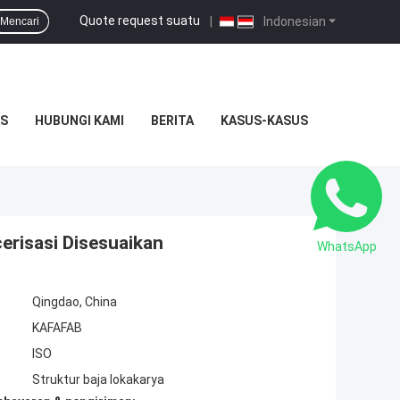
Quote request suatu
|
Indonesian
Mencari
S
HUBUNGI KAMI
BERITA
KASUS-KASUS
erisasi Disesuaikan
WhatsApp
Qingdao, China
KAFAFAB
ISO
Struktur baja lokakarya