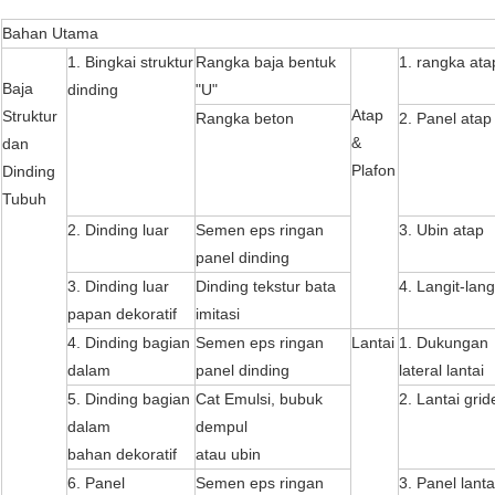
Bahan Utama
1. Bingkai struktur
Rangka baja bentuk
1. rangka ata
Baja
dinding
"U"
Atap
Struktur
Rangka beton
2. Panel atap
&
dan
Plafon
Dinding
Tubuh
2. Dinding luar
Semen eps ringan
3. Ubin atap
panel dinding
3. Dinding luar
Dinding tekstur bata
4. Langit-lang
papan dekoratif
imitasi
4. Dinding bagian
Semen eps ringan
Lantai
1. Dukungan
dalam
panel dinding
lateral lantai
5. Dinding bagian
Cat Emulsi, bubuk
2. Lantai grid
dalam
dempul
bahan dekoratif
atau ubin
6. Panel
Semen eps ringan
3. Panel lanta