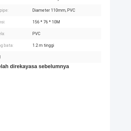
ipe:
Diameter 110mm, PVC
si:
156 * 76 * 10M
la:
PVC
ng bata:
1.2 m tinggi
l
telah direkayasa sebelumnya