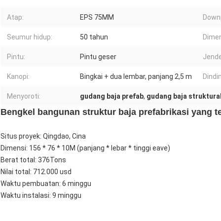
Atap:
EPS 75MM
Downp
Seumur hidup:
50 tahun
Dimen
Pintu:
Pintu geser
Jende
Kanopi:
Bingkai + dua lembar, panjang 2,5 m
Dindi
Menyoroti:
gudang baja prefab
,
gudang baja struktura
Bengkel bangunan struktur baja prefabrikasi yang 
Situs proyek: Qingdao, Cina
Dimensi: 156 * 76 * 10M (panjang * lebar * tinggi eave)
Berat total: 376Tons
Nilai total: 712.000 usd
Waktu pembuatan: 6 minggu
Waktu instalasi: 9 minggu