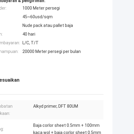
mbayaran & pengiriman:
der:
1000 Meter persegi
45~60usd/sqm
Nude pack atau pallet baja
n:
40 hari
embayaran:
L/C, T/T
mampuan:
20000 Meter persegi per bulan
sesuaikan
obatan
Alkyd primer, DFT 80UM
kaan:
Baja corlor sheet 0.5mm + 100mm
ng:
kaca wol + baja corlor sheet 0.5mm