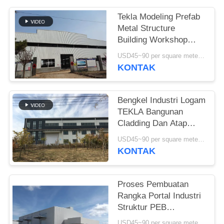
SITEMAP
Tekla Modeling Prefab
Metal Structure
Building Workshop
KEBIJAKAN
Kekuatan Tinggi
USD45~90 per square meter MOQ:1000 meter persegi
PRIVASI
KONTAK
Bengkel Industri Logam
TEKLA Bangunan
Cladding Dan Atap
Berwarna-warni
USD45~90 per square meter MOQ:1000 meter persegi
KONTAK
Proses Pembuatan
Rangka Portal Industri
Struktur PEB
Bangunan Standar ISO
USD45~90 per square meter MOQ:1000 meter persegi