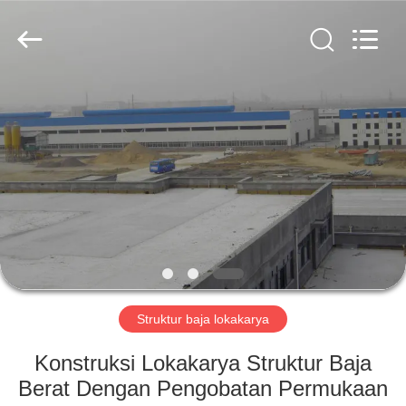
Qingdao
KaFa
Fabrication
Co.,
Ltd..
All
Rights
Reserved.
RUMAH
PRODUK
VIDEO
PERTUNJUKAN
VR
Struktur baja lokakarya
TENTANG
Konstruksi Lokakarya Struktur Baja
KAMI
Berat Dengan Pengobatan Permukaan