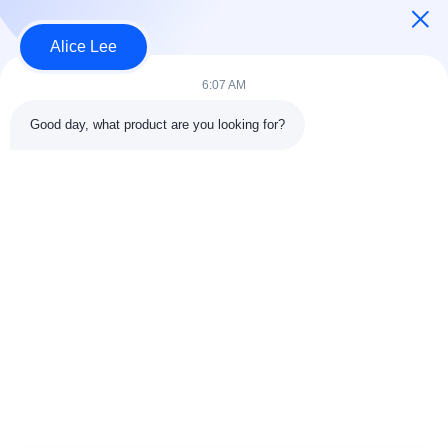
penyimpanan Anda
Alice Lee
Bad Request
Semua
6:07 AM
Good day, what product are you looking for?
konstruksi struktur
Struktur baja
baja
lokakarya
Arsitektur Baja
Struktur baja gudang
Struktural
Jasa Fabrikasi Baja
Baja struktural balok
Galvanized Steel
Gedung Showroom
Purlins
Mobil