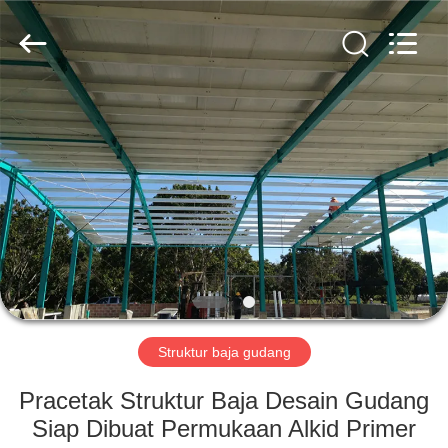
Qingdao
KaFa
Fabrication
Co.,
Ltd..
All
Rights
Reserved.
RUMAH
PRODUK
VIDEO
PERTUNJUKAN
VR
Struktur baja gudang
TENTANG
Pracetak Struktur Baja Desain Gudang
KAMI
Siap Dibuat Permukaan Alkid Primer