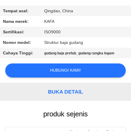
TUR
Tempat asal:
Qingdao, China
PABRIK
Nama merek:
KAFA
Sertifikasi:
ISO9000
KONTROL
Nomor model:
Struktur baja gudang
KUALITAS
Cahaya Tinggi:
,
gudang baja prefab
gudang rangka logam
HUBUNGI
HUBUNGI KAMI!
KAMI
BUKA DETAIL
BERITA
KASUS-
produk sejenis
KASUS