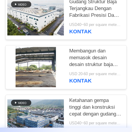
Gudang Struktur Baja
Terjangkau Dengan
SITEMAP
Fabrikasi Presisi Dan
Solusi Pengiriman Satu
USD40~60 per square meter MOQ:1000 sqm
KEBIJAKAN
Atap
KONTAK
PRIVASI
Membangun dan
memasok desain
desain struktur baja
untuk bangunan rangka
USD 20-60 per square meter MOQ:1000 Meter persegi
portal yang
KONTAK
disesuaikan gudang di
Benin
Ketahanan gempa
tinggi dan konstruksi
cepat dengan gudang
struktur baja tahan
USD40~60 per square meter MOQ:1000 meter persegi
lama untuk kebutuhan
KONTAK