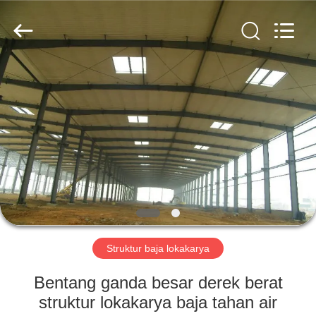
Qingdao
KaFa
Fabrication
Co.,
Ltd..
All
Rights
Reserved.
RUMAH
PRODUK
VIDEO
PERTUNJUKAN
VR
Struktur baja lokakarya
TENTANG
Bentang ganda besar derek berat
KAMI
struktur lokakarya baja tahan air