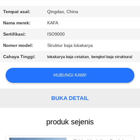
TUR
Tempat asal:
Qingdao, China
PABRIK
Nama merek:
KAFA
Sertifikasi:
ISO9000
KONTROL
Nomor model:
Struktur baja lokakarya
KUALITAS
Cahaya Tinggi:
,
lokakarya baja cetakan
bengkel baja struktural
HUBUNGI
HUBUNGI KAMI!
KAMI
BUKA DETAIL
BERITA
KASUS-
produk sejenis
KASUS