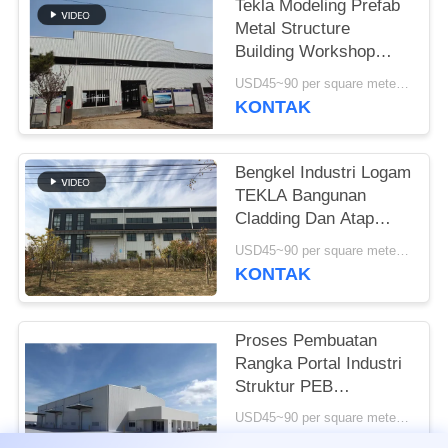
Tekla Modeling Prefab
Metal Structure
SITEMAP
Building Workshop
Kekuatan Tinggi
USD45~90 per square meter MOQ:1000 meter persegi
KEBIJAKAN
KONTAK
PRIVASI
Bengkel Industri Logam
TEKLA Bangunan
Cladding Dan Atap
Berwarna-warni
USD45~90 per square meter MOQ:1000 meter persegi
KONTAK
Proses Pembuatan
Rangka Portal Industri
Struktur PEB
Bangunan Standar ISO
USD45~90 per square meter MOQ:1000 meter persegi
KONTAK