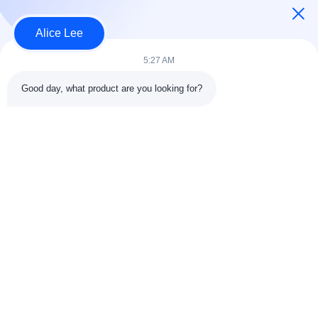
Alice Lee
Bad Request
Semua
5:27 AM
Good day, what product are you looking for?
konstruksi struktur
Struktur baja
baja
lokakarya
Arsitektur Baja
Struktur baja gudang
Struktural
Jasa Fabrikasi Baja
Baja struktural balok
Galvanized Steel
Gedung Showroom
Purlins
Mobil