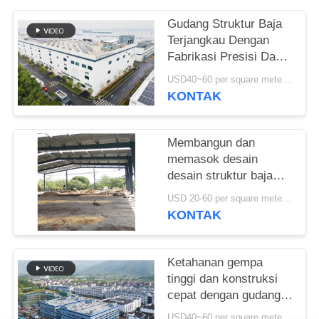
SITEMAP
Gudang Struktur Baja
Terjangkau Dengan
Fabrikasi Presisi Dan
KEBIJAKAN
Solusi Pengiriman Satu
USD40~60 per square meter MOQ:1000 sqm
PRIVASI
Atap
KONTAK
Membangun dan
memasok desain
desain struktur baja
untuk bangunan rangka
USD 20-60 per square meter MOQ:1000 Meter persegi
portal yang
KONTAK
disesuaikan gudang di
Benin
Ketahanan gempa
tinggi dan konstruksi
cepat dengan gudang
struktur baja tahan
USD40~60 per square meter MOQ:1000 meter persegi