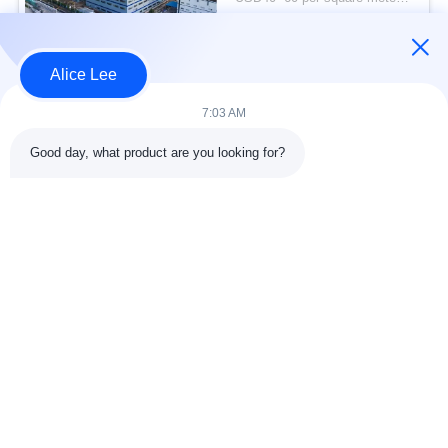
lama untuk kebutuhan
KONTAK
penyimpanan Anda
Alice Lee
Bad Request
Semua
7:03 AM
Good day, what product are you looking for?
konstruksi struktur
Struktur baja
baja
lokakarya
Arsitektur Baja
Struktur baja gudang
Struktural
Jasa Fabrikasi Baja
Baja struktural balok
Galvanized Steel
Gedung Showroom
Purlins
Mobil