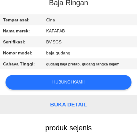
Baja Ringan
TUR
PABRIK
Tempat asal:
Cina
Nama merek:
KAFAFAB
KONTROL
Sertifikasi:
BV,SGS
KUALITAS
Nomor model:
baja gudang
Cahaya Tinggi:
,
gudang baja prefab
gudang rangka logam
HUBUNGI
KAMI
HUBUNGI KAMI!
BERITA
BUKA DETAIL
KASUS-
produk sejenis
KASUS