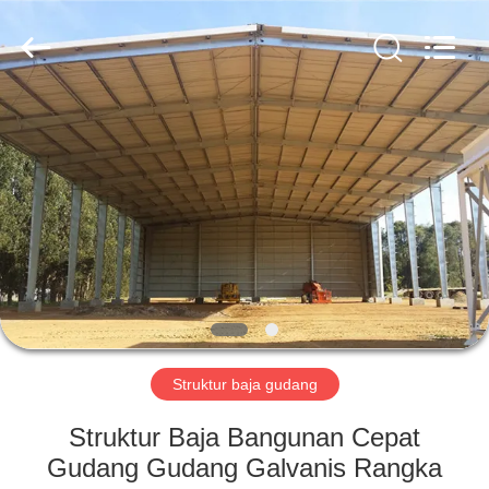
Qingdao
KaFa
Fabrication
Co.,
Ltd..
All
Rights
Reserved.
RUMAH
PRODUK
VIDEO
PERTUNJUKAN
VR
Struktur baja gudang
TENTANG
Struktur Baja Bangunan Cepat
KAMI
Gudang Gudang Galvanis Rangka