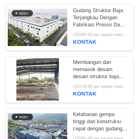
SITEMAP
Gudang Struktur Baja
Terjangkau Dengan
Fabrikasi Presisi Dan
KEBIJAKAN
Solusi Pengiriman Satu
USD40~60 per square meter MOQ:1000 sqm
PRIVASI
Atap
KONTAK
Membangun dan
memasok desain
desain struktur baja
untuk bangunan rangka
USD 20-60 per square meter MOQ:1000 Meter persegi
portal yang
KONTAK
disesuaikan gudang di
Benin
Ketahanan gempa
tinggi dan konstruksi
cepat dengan gudang
struktur baja tahan
USD40~60 per square meter MOQ:1000 meter persegi