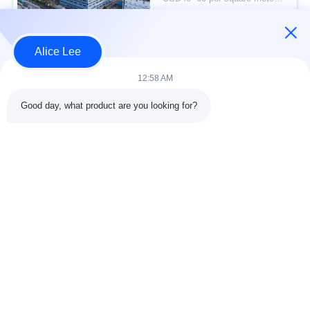
lama untuk kebutuhan
KONTAK
penyimpanan Anda
Alice Lee
Bad Request
Semua
12:58 AM
Good day, what product are you looking for?
konstruksi struktur
Struktur baja
baja
lokakarya
Arsitektur Baja
Struktur baja gudang
Struktural
Jasa Fabrikasi Baja
Baja struktural balok
Galvanized Steel
Gedung Showroom
Purlins
Mobil