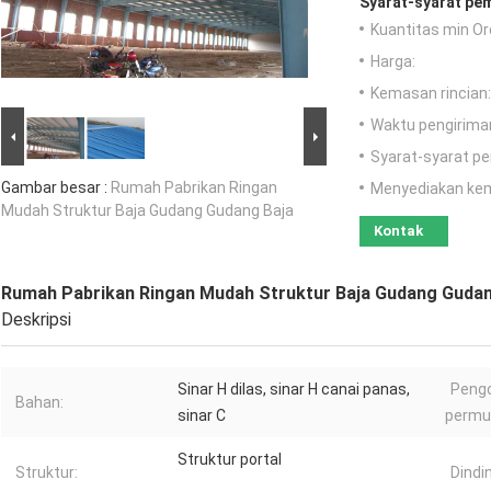
Syarat-syarat pe
Kuantitas min Or
Harga:
Kemasan rincian:
Waktu pengirima
Syarat-syarat p
Gambar besar :
Rumah Pabrikan Ringan
Menyediakan ke
Mudah Struktur Baja Gudang Gudang Baja
Kontak
Rumah Pabrikan Ringan Mudah Struktur Baja Gudang Gudan
Deskripsi
Sinar H dilas, sinar H canai panas,
Peng
Bahan:
sinar C
permu
Struktur portal
Struktur:
Dindi