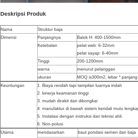
Deskripsi Produk
Nama
Struktur baja
Dimensi
Panjangnya
Balok H: 400-1500mm
Ketebalan
pelat web: 6-32mm
pelat sayap: 6-40mm
Tinggi
200-1200mm
warna
menurut pelanggan
ukuran
MOQ is300m2, lebar * panjang 
Keuntungan
1. Biaya rendah tapi tampilan luarnya indah
2. kinerja keamanan tinggi
3. mudah dirakit dan dibongkar
4. manufaktur di bawah sistem kendali mutu lengk
5. Instalasi dengan instruksi dari teknisi ahli.
6. Non-polusi
Utama
mendasarkan
baut pondasi semen dan baja