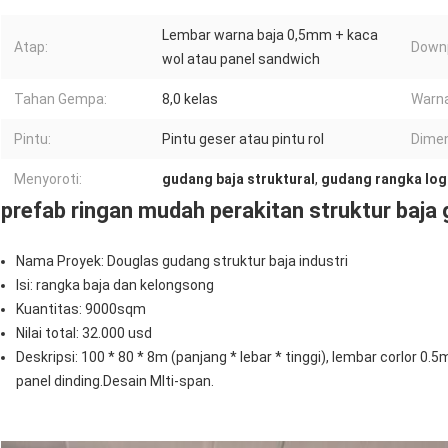
Lembar warna baja 0,5mm + kaca
Atap:
Downp
wol atau panel sandwich
Tahan Gempa:
8,0 kelas
Warna
Pintu:
Pintu geser atau pintu rol
Dimen
Menyoroti:
gudang baja struktural
,
gudang rangka lo
prefab ringan mudah perakitan struktur baja
Nama Proyek:
Douglas
gudang struktur baja industri
Isi: rangka baja dan kelongsong
Kuantitas: 9000sqm
Nilai total: 32.000 usd
Deskripsi: 100 * 80 * 8m (panjang * lebar * tinggi), lembar corlor 
panel dinding.Desain Mlti-span.