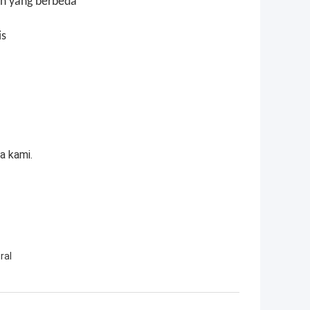
an yang berbeda
is
a kami.
ral