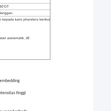
 40'OT
langgan.
 kepada kami phareters berikut
tan aseismatik, dll.
-embedding
ensitas tinggi