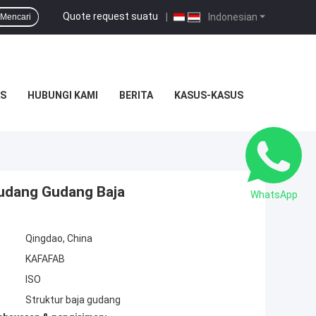
Quote request suatu
|
Indonesian
Mencari
S
HUBUNGI KAMI
BERITA
KASUS-KASUS
Gudang Gudang Baja
WhatsApp
Qingdao, China
KAFAFAB
ISO
Struktur baja gudang