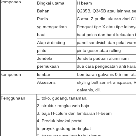
komponen
Bingkai utama
H beam
Bahan
Q235B, Q345B atau lainnya s
Purlin
C atau Z purlin, ukuran dari 
yg menguatkan
Penguat tipe X atau tipe lainny
baut
baut polos dan baut kekuatan t
Atap & dinding
panel sandwich dan pelat war
pintu
pintu geser atau rolling
Jendela
Jendela paduan aluminium
permukaan
dua cara pengecatan anti karat
komponen
lembar
Lembaran galvanis 0,5 mm at
Aksesoris
skyling belt semi-transparan, V
galvanis, dll.
Penggunaan
1. toko, gudang, tanaman.
2. struktur rangka web baja
3. baja H-colum dan lembaran H-beam
4. Produk bingkai portal
5. proyek gedung bertingkat
6. bangunan struktur baja lainnya.