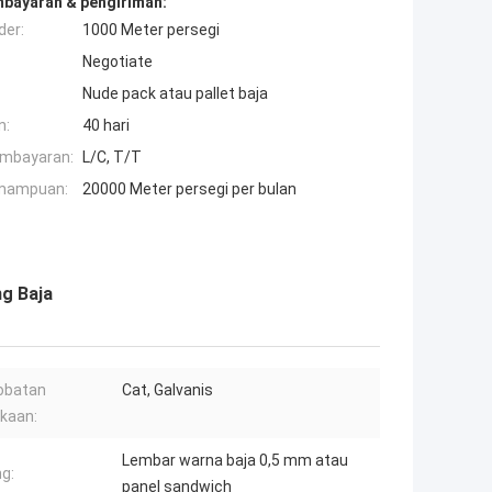
mbayaran & pengiriman:
der:
1000 Meter persegi
Negotiate
Nude pack atau pallet baja
n:
40 hari
embayaran:
L/C, T/T
mampuan:
20000 Meter persegi per bulan
g Baja
obatan
Cat, Galvanis
kaan:
Lembar warna baja 0,5 mm atau
ng:
panel sandwich