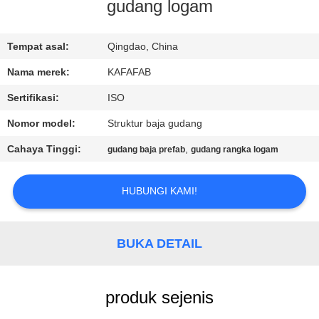
gudang logam
TUR
PABRIK
Tempat asal:
Qingdao, China
Nama merek:
KAFAFAB
KONTROL
Sertifikasi:
ISO
KUALITAS
Nomor model:
Struktur baja gudang
Cahaya Tinggi:
,
gudang baja prefab
gudang rangka logam
HUBUNGI
KAMI
HUBUNGI KAMI!
BERITA
BUKA DETAIL
KASUS-
produk sejenis
KASUS