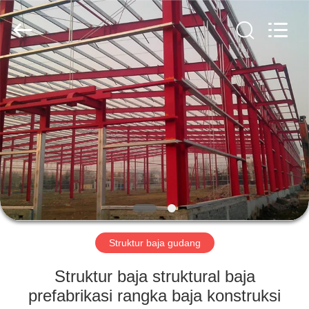
Qingdao
KaFa
Fabrication
Co.,
Ltd..
All
Rights
Reserved.
RUMAH
PRODUK
VIDEO
PERTUNJUKAN
VR
Struktur baja gudang
TENTANG
Struktur baja struktural baja
KAMI
prefabrikasi rangka baja konstruksi