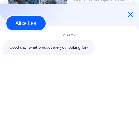
lama untuk kebutuhan
KONTAK
penyimpanan Anda
Alice Lee
Bad Request
Semua
2:33 AM
Good day, what product are you looking for?
konstruksi struktur
Struktur baja
baja
lokakarya
Arsitektur Baja
Struktur baja gudang
Struktural
Jasa Fabrikasi Baja
Baja struktural balok
Galvanized Steel
Gedung Showroom
Purlins
Mobil