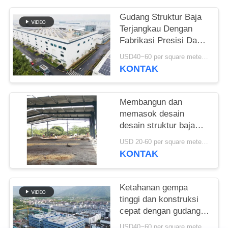
SITEMAP
Gudang Struktur Baja
Terjangkau Dengan
Fabrikasi Presisi Dan
KEBIJAKAN
Solusi Pengiriman Satu
USD40~60 per square meter MOQ:1000 sqm
PRIVASI
Atap
KONTAK
Membangun dan
memasok desain
desain struktur baja
untuk bangunan rangka
USD 20-60 per square meter MOQ:1000 Meter persegi
portal yang
KONTAK
disesuaikan gudang di
Benin
Ketahanan gempa
tinggi dan konstruksi
cepat dengan gudang
struktur baja tahan
USD40~60 per square meter MOQ:1000 meter persegi