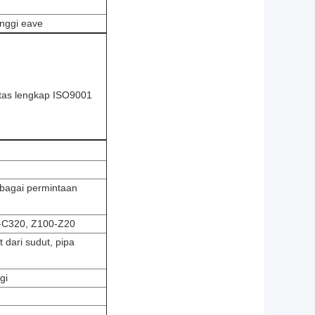
inggi eave
itas lengkap ISO9001
bagai permintaan
0-C320, Z100-Z20
t dari sudut, pipa
gi