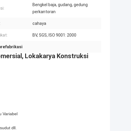
Bengkel baja, gudang, gedung
si:
perkantoran
:
cahaya
ikat:
BV, SGS, ISO 9001: 2000
prefabrikasi
omersial, Lokakarya Konstruksi
 Variabel
sudut dll.