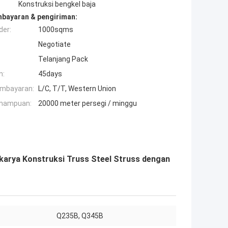
Konstruksi bengkel baja
mbayaran & pengiriman:
der:
1000sqms
Negotiate
Telanjang Pack
n:
45days
embayaran:
L/C, T/T, Western Union
mampuan:
20000 meter persegi / minggu
karya Konstruksi Truss Steel Struss dengan
:
Q235B, Q345B