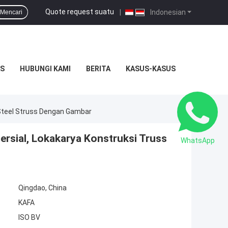
Quote request suatu
|
Indonesian
Mencari
S
HUBUNGI KAMI
BERITA
KASUS-KASUS
 Steel Struss Dengan Gambar
ersial, Lokakarya Konstruksi Truss
WhatsApp
Qingdao, China
KAFA
ISO BV