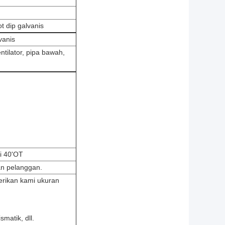
ot dip galvanis
vanis
ntilator, pipa bawah,
i 40'OT
n pelanggan.
erikan kami ukuran
smatik, dll.