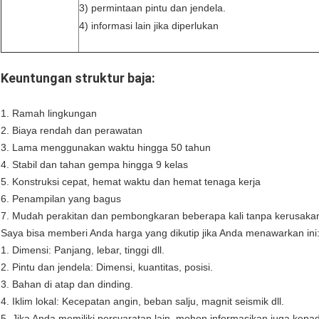
3) permintaan pintu dan jendela.
4) informasi lain jika diperlukan
Keuntungan struktur baja:
1.
Ramah lingkungan
2. Biaya rendah dan perawatan
3. Lama menggunakan waktu hingga 50 tahun
4. Stabil dan tahan gempa hingga 9 kelas
5. Konstruksi cepat, hemat waktu dan hemat tenaga kerja
6. Penampilan yang bagus
7. Mudah perakitan dan pembongkaran beberapa kali tanpa kerusaka
Saya bisa memberi Anda harga yang dikutip jika Anda menawarkan ini
1. Dimensi: Panjang, lebar, tinggi dll.
2. Pintu dan jendela: Dimensi, kuantitas, posisi.
3. Bahan di atap dan dinding.
4. Iklim lokal: Kecepatan angin, beban salju, magnit seismik dll.
5. Jika Anda memiliki persyaratan lain, mohon informasikan juga kepa