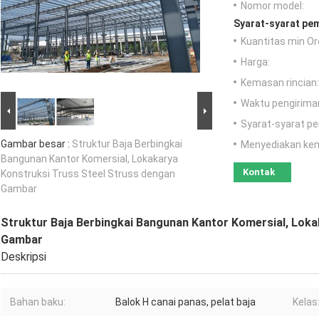
Nomor model:
Syarat-syarat pe
Kuantitas min Or
Harga:
Kemasan rincian:
Waktu pengirima
Syarat-syarat p
Gambar besar :
Struktur Baja Berbingkai
Menyediakan ke
Bangunan Kantor Komersial, Lokakarya
Kontak
Konstruksi Truss Steel Struss dengan
Gambar
Struktur Baja Berbingkai Bangunan Kantor Komersial, Loka
Gambar
Deskripsi
Bahan baku:
Balok H canai panas, pelat baja
Kelas