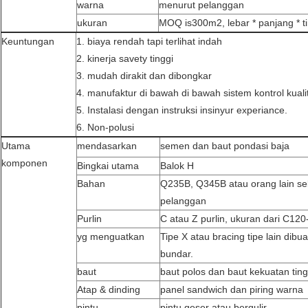
warna
menurut pelanggan
ukuran
MOQ is300m2, lebar * panjang * t
Keuntungan
1. biaya rendah tapi terlihat indah
2. kinerja savety tinggi
3. mudah dirakit dan dibongkar
4. manufaktur di bawah di bawah sistem kontrol kual
5. Instalasi dengan instruksi insinyur experiance.
6. Non-polusi
Utama
mendasarkan
semen dan baut pondasi baja
komponen
Bingkai utama
Balok H
Bahan
Q235B, Q345B atau orang lain se
pelanggan
Purlin
C atau Z purlin, ukuran dari C12
yg menguatkan
Tipe X atau bracing tipe lain dibua
bundar.
baut
baut polos dan baut kekuatan ting
Atap & dinding
panel sandwich dan piring warna
pintu
pintu geser atau bergulir