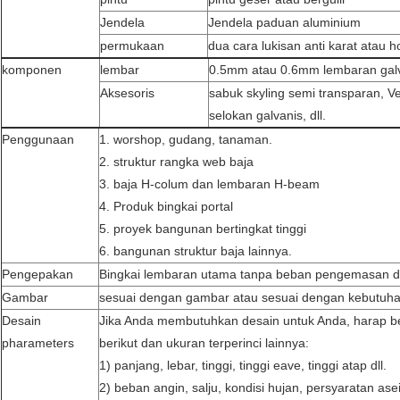
Jendela
Jendela paduan aluminium
permukaan
dua cara lukisan anti karat atau h
komponen
lembar
0.5mm atau 0.6mm lembaran gal
Aksesoris
sabuk skyling semi transparan, Ve
selokan galvanis, dll.
Penggunaan
1. worshop, gudang, tanaman.
2. struktur rangka web baja
3. baja H-colum dan lembaran H-beam
4. Produk bingkai portal
5. proyek bangunan bertingkat tinggi
6. bangunan struktur baja lainnya.
Pengepakan
Bingkai lembaran utama tanpa beban pengemasan d
Gambar
sesuai dengan gambar atau sesuai dengan kebutuha
Desain
Jika Anda membutuhkan desain untuk Anda, harap b
pharameters
berikut dan ukuran terperinci lainnya:
1) panjang, lebar, tinggi, tinggi eave, tinggi atap dll.
2) beban angin, salju, kondisi hujan, persyaratan asei