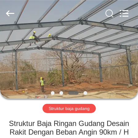
Qingdao
KaFa
Fabrication
Co.,
Ltd..
All
Rights
Reserved.
RUMAH
PRODUK
VIDEO
PERTUNJUKAN
VR
Struktur baja gudang
TENTANG
Struktur Baja Ringan Gudang Desain
KAMI
Rakit Dengan Beban Angin 90km / H