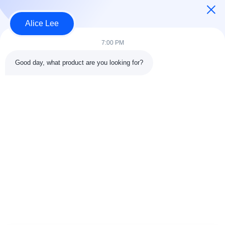
penyimpanan Anda
Alice Lee
Bad Request
Semua
7:00 PM
Good day, what product are you looking for?
konstruksi struktur
Struktur baja
baja
lokakarya
Arsitektur Baja
Struktur baja gudang
Struktural
Jasa Fabrikasi Baja
Baja struktural balok
Galvanized Steel
Gedung Showroom
Purlins
Mobil