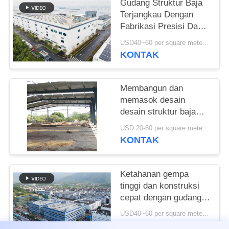
Gudang Struktur Baja
Terjangkau Dengan
SITEMAP
Fabrikasi Presisi Dan
Solusi Pengiriman Satu
USD40~60 per square meter MOQ:1000 sqm
KEBIJAKAN
Atap
KONTAK
PRIVASI
Membangun dan
memasok desain
desain struktur baja
untuk bangunan rangka
USD 20-60 per square meter MOQ:1000 Meter persegi
portal yang
KONTAK
disesuaikan gudang di
Benin
Ketahanan gempa
tinggi dan konstruksi
cepat dengan gudang
struktur baja tahan
USD40~60 per square meter MOQ:1000 meter persegi
lama untuk kebutuhan
KONTAK