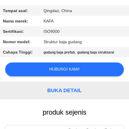
TUR
Tempat asal:
Qingdao, China
PABRIK
Nama merek:
KAFA
Sertifikasi:
ISO9000
KONTROL
Nomor model:
Struktur baja gudang
KUALITAS
Cahaya Tinggi:
,
gudang baja prefab
gudang baja struktural
HUBUNGI
HUBUNGI KAMI!
KAMI
BUKA DETAIL
BERITA
KASUS-
produk sejenis
KASUS