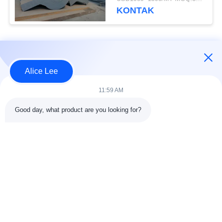
KONTAK
Bad Request
Semua
Alice Lee
konstruksi struktur
Struktur baja
11:59 AM
baja
lokakarya
Good day, what product are you looking for?
Arsitektur Baja
Struktur baja gudang
Struktural
Jasa Fabrikasi Baja
Baja struktural balok
Galvanized Steel
Gedung Showroom
Purlins
Mobil