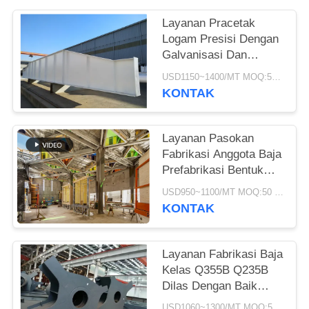
SITEMAP
Layanan Pracetak
Logam Presisi Dengan
Galvanisasi Dan
KEBIJAKAN
Pengecatan
USD1150~1400/MT MOQ:50 MT
PRIVASI
KONTAK
Layanan Pasokan
Fabrikasi Anggota Baja
Prefabrikasi Bentuk
Disesuaikan
USD950~1100/MT MOQ:50 mt
KONTAK
Layanan Fabrikasi Baja
Kelas Q355B Q235B
Dilas Dengan Baik
Disesuaikan
USD1060~1300/MT MOQ:50 mt