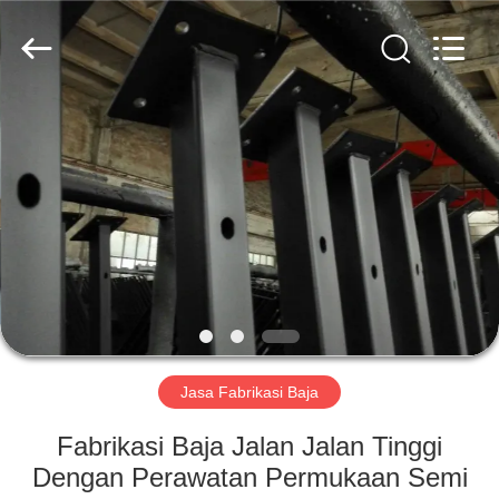
Qingdao
KaFa
Fabrication
Co.,
Ltd..
All
Rights
Reserved.
RUMAH
PRODUK
VIDEO
PERTUNJUKAN
VR
Jasa Fabrikasi Baja
TENTANG
Fabrikasi Baja Jalan Jalan Tinggi
KAMI
Dengan Perawatan Permukaan Semi