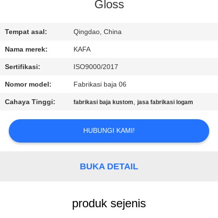
Gloss
TUR
PABRIK
Tempat asal:
Qingdao, China
Nama merek:
KAFA
KONTROL
Sertifikasi:
ISO9000/2017
KUALITAS
Nomor model:
Fabrikasi baja 06
Cahaya Tinggi:
,
fabrikasi baja kustom
jasa fabrikasi logam
HUBUNGI
KAMI
HUBUNGI KAMI!
BERITA
BUKA DETAIL
KASUS-
produk sejenis
KASUS