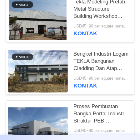
Tekla Modeling Prefab
Metal Structure
SITEMAP
Building Workshop
Kekuatan Tinggi
USD45~90 per square meter MOQ:1000 meter persegi
KEBIJAKAN
KONTAK
PRIVASI
Bengkel Industri Logam
TEKLA Bangunan
Cladding Dan Atap
Berwarna-warni
USD45~90 per square meter MOQ:1000 meter persegi
KONTAK
Proses Pembuatan
Rangka Portal Industri
Struktur PEB
Bangunan Standar ISO
USD45~90 per square meter MOQ:1000 meter persegi
KONTAK