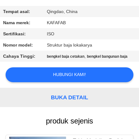
TUR
Tempat asal:
Qingdao, China
PABRIK
Nama merek:
KAFAFAB
Sertifikasi:
ISO
KONTROL
Nomor model:
Struktur baja lokakarya
KUALITAS
Cahaya Tinggi:
,
bengkel baja cetakan
bengkel bangunan baja
HUBUNGI
HUBUNGI KAMI!
KAMI
BUKA DETAIL
BERITA
KASUS-
produk sejenis
KASUS