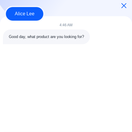
Alice Lee
Bad Request
Semua
4:46 AM
Good day, what product are you looking for?
konstruksi struktur
Struktur baja
baja
lokakarya
Arsitektur Baja
Struktur baja gudang
Struktural
Jasa Fabrikasi Baja
Baja struktural balok
Galvanized Steel
Gedung Showroom
Purlins
Mobil