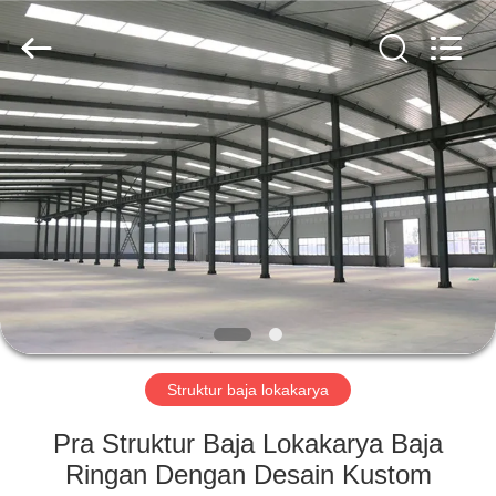
Qingdao
KaFa
Fabrication
Co.,
Ltd..
All
Rights
Reserved.
RUMAH
PRODUK
VIDEO
PERTUNJUKAN
VR
Struktur baja lokakarya
TENTANG
Pra Struktur Baja Lokakarya Baja
KAMI
Ringan Dengan Desain Kustom