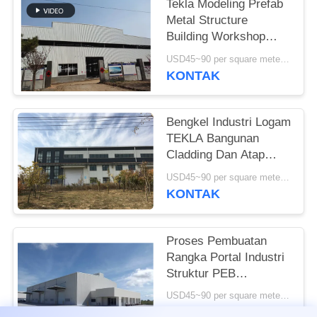
Tekla Modeling Prefab
Metal Structure
SITEMAP
Building Workshop
Kekuatan Tinggi
USD45~90 per square meter MOQ:1000 meter persegi
KEBIJAKAN
KONTAK
PRIVASI
Bengkel Industri Logam
TEKLA Bangunan
Cladding Dan Atap
Berwarna-warni
USD45~90 per square meter MOQ:1000 meter persegi
KONTAK
Proses Pembuatan
Rangka Portal Industri
Struktur PEB
Bangunan Standar ISO
USD45~90 per square meter MOQ:1000 meter persegi
KONTAK