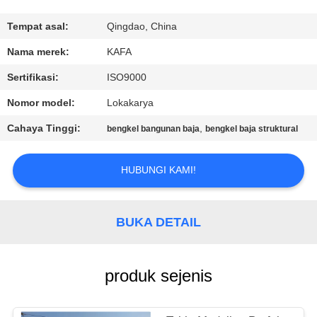
TUR
Tempat asal:
Qingdao, China
PABRIK
Nama merek:
KAFA
Sertifikasi:
ISO9000
KONTROL
Nomor model:
Lokakarya
KUALITAS
Cahaya Tinggi:
,
bengkel bangunan baja
bengkel baja struktural
HUBUNGI
HUBUNGI KAMI!
KAMI
BUKA DETAIL
BERITA
KASUS-
produk sejenis
KASUS