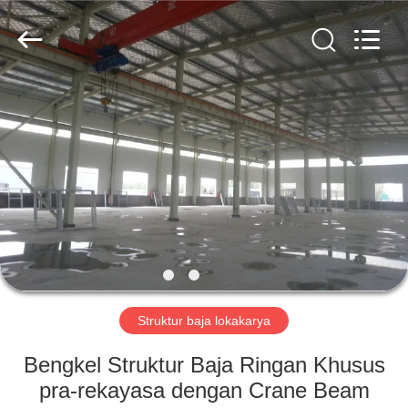
Qingdao
KaFa
Fabrication
Co.,
Ltd..
All
Rights
Reserved.
RUMAH
PRODUK
VIDEO
PERTUNJUKAN
VR
Struktur baja lokakarya
TENTANG
Bengkel Struktur Baja Ringan Khusus
KAMI
pra-rekayasa dengan Crane Beam