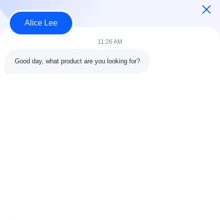
Alice Lee
Bad Request
Semua
11:26 AM
Good day, what product are you looking for?
konstruksi struktur
Struktur baja
baja
lokakarya
Arsitektur Baja
Struktur baja gudang
Struktural
Jasa Fabrikasi Baja
Baja struktural balok
Galvanized Steel
Gedung Showroom
Purlins
Mobil